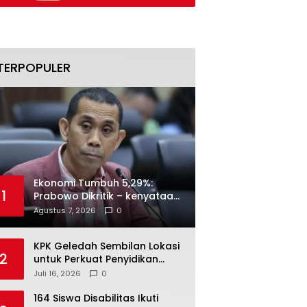
Naik
Secara Bertahap
TERPOPULER
Ekonomi Tumbuh 5,29%:
1
Prabowo Dikritik – kenyataan
Menjawab
Agustus 7, 2026
0
KPK Geledah Sembilan Lokasi
2
untuk Perkuat Penyidikan
Dugaan Pemerasan Bupati
Juli 16, 2026
0
Sukoharjo Nonaktif
164 Siswa Disabilitas Ikuti