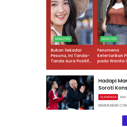
NEMUTIPS
NEMUTIPS
Bukan Sekadar
Fenomena
Pesona, Ini Tanda-
Ketertarikan P
Tanda Aura Positif
pada Wanita C
yang Berdampak
Dari Simbol
pada Kehidupan
Kesuburan hi
Sosial dan Mental
Kesan Feminin
Hadapi Manc
Soroti Kons
OLAHRAGA
Mei 
NEMUKABAR.COM –