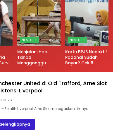
NEMUTIPS
NEMUTIPS
Menjalani Hobi
Kartu BPJS Nonaktif
ria
Tanpa
Padahal Sudah
urvy,
Mengganggu
Bayar? Cek 6
Keuangan, Kuncinya
Penyebab
ngga
Kendalikan Budget
Utamanya
dan Hindari Gengsi
hester United di Old Trafford, Arne Slot
istensi Liverpool
3, 2026
 Pelatih Liverpool, Arne Slot menegaskan timnya…
Selengkapnya