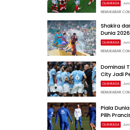
OLAHRAGA
Juni
NEMUKABAR.COM 
Shakira da
Dunia 2026
OLAHRAGA
Juni
NEMUKABAR.COM 
Dominasi T
City Jadi
OLAHRAGA
Juni
NEMUKABAR.COM 
Piala Duni
Pilih Pranc
OLAHRAGA
Juni