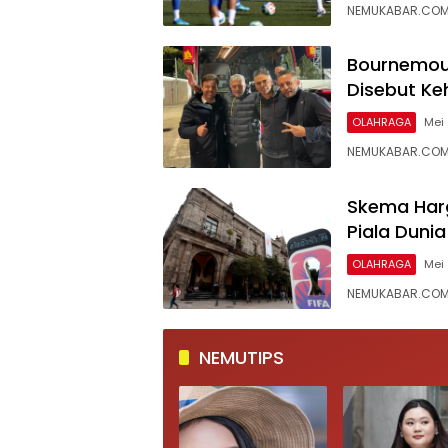
NEMUKABAR.COM –
Bournemout
Disebut Ke
OLAHRAGA
Mei 
NEMUKABAR.COM –
Skema Harg
Piala Duni
OLAHRAGA
Mei 
NEMUKABAR.COM 
NEMUTIPS