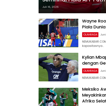
Juli 16, 2026
Wayne Roon
Piala Dunia
OLAHRAGA
Juni
NEMUKABAR.COM 
kapasitasnya…
Kylian Mba
dengan Gel
OLAHRAGA
Juni
NEMUKABAR.COM 
Meksiko Aw
Meyakinkan
Afrika Sela