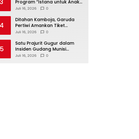
3
Program “Istana untuk Anak
Sekolah”, Kenali Sejarah
Juli 16, 2026
0
Bangsa dan Pemerintahan
Ditahan Kamboja, Garuda
4
Pertiwi Amankan Tiket
Semifinal Piala AFF Putri 2026
Juli 16, 2026
0
Satu Prajurit Gugur dalam
5
Insiden Gudang Munisi
Madiun, TNI AD Dalami
Juli 16, 2026
0
Penyebab Ledakan