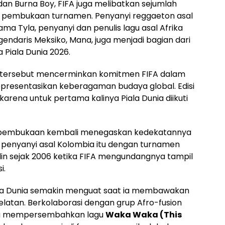
an Burna Boy, FIFA juga melibatkan sejumlah
 pembukaan turnamen. Penyanyi reggaeton asal
sama Tyla, penyanyi dan penulis lagu asal Afrika
gendaris Meksiko, Mana, juga menjadi bagian dari
Piala Dunia 2026.
ra tersebut mencerminkan komitmen FIFA dalam
resentasikan keberagaman budaya global. Edisi
 karena untuk pertama kalinya Piala Dunia diikuti
ni pembukaan kembali menegaskan kedekatannya
 penyanyi asal Kolombia itu dengan turnamen
lin sejak 2006 ketika FIFA mengundangnya tampil
i.
iala Dunia semakin menguat saat ia membawakan
Selatan. Berkolaborasi dengan grup Afro-fusion
d, ia mempersembahkan lagu
Waka Waka (This