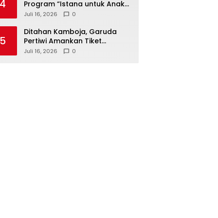
4
Program “Istana untuk Anak
Sekolah”, Kenali Sejarah
Juli 16, 2026
0
Bangsa dan Pemerintahan
Ditahan Kamboja, Garuda
5
Pertiwi Amankan Tiket
Semifinal Piala AFF Putri 2026
Juli 16, 2026
0