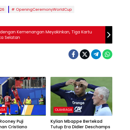
26
OpeningCeremonyWorldCup
26 dengan Kemenangan Meyakinkan, Tiga Kartu
ka Selatan
AGA
OLAHRAGA
Rooney Puji
Kylian Mbappe Bertekad
an Cristiano
Tutup Era Didier Deschamps