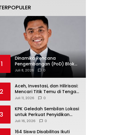
TERPOPULER
Dinamika Rencana
1
Pengembangan (PoD) Blok
Andaman: Jangan Sampai
Juli 8, 2026
0
Harapan Investasi Aceh
Tersandera
Aceh, Investasi, dan Hilirisasi:
2
Mencari Titik Temu di Tengah
Polemik Blok Andaman
Juli 11, 2026
0
KPK Geledah Sembilan Lokasi
3
untuk Perkuat Penyidikan
Dugaan Pemerasan Bupati
Juli 16, 2026
0
Sukoharjo Nonaktif
164 Siswa Disabilitas Ikuti