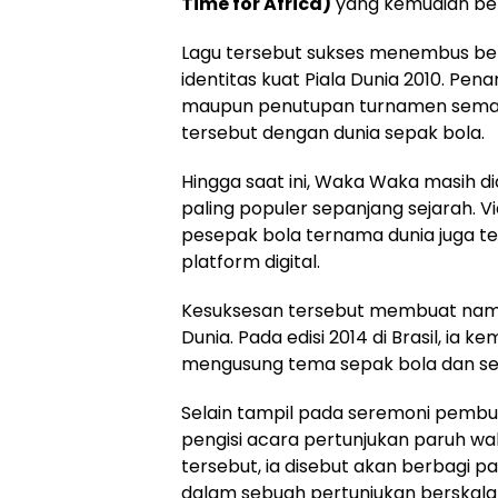
Time for Africa)
yang kemudian be
Lagu tersebut sukses menembus ber
identitas kuat Piala Dunia 2010. P
maupun penutupan turnamen semak
tersebut dengan dunia sepak bola.
Hingga saat ini, Waka Waka masih di
paling populer sepanjang sejarah.
pesepak bola ternama dunia juga t
platform digital.
Kesuksesan tersebut membuat nama S
Dunia. Pada edisi 2014 di Brasil, ia ke
mengusung tema sepak bola dan sem
Selain tampil pada seremoni pembuk
pengisi acara pertunjukan paruh wak
tersebut, ia disebut akan berbagi
dalam sebuah pertunjukan berskala 