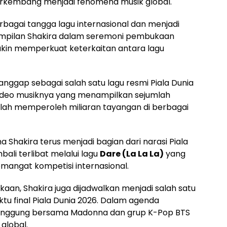
rkembang menjadi fenomena musik global.
bagai tangga lagu internasional dan menjadi
enampilan Shakira dalam seremoni pembukaan
in memperkuat keterkaitan antara lagu
anggap sebagai salah satu lagu resmi Piala Dunia
 Video musiknya yang menampilkan sejumlah
elah memperoleh miliaran tayangan di berbagai
hakira terus menjadi bagian dari narasi Piala
mbali terlibat melalui lagu
Dare (La La La)
yang
angat kompetisi internasional.
aan, Shakira juga dijadwalkan menjadi salah satu
tu final Piala Dunia 2026. Dalam agenda
 panggung bersama Madonna dan grup K-Pop BTS
global.