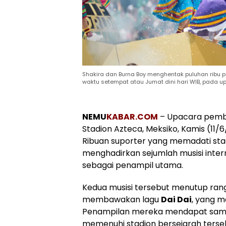
Shakira dan Burna Boy menghentak puluhan ribu p
waktu setempat atau Jumat dini hari WIB, pada 
NEMU
KABAR.COM
– Upacara pembu
Stadion Azteca, Meksiko, Kamis (11/
Ribuan suporter yang memadati stad
menghadirkan sejumlah musisi inter
sebagai penampil utama.
Kedua musisi tersebut menutup ra
membawakan lagu
Dai Dai
, yang m
Penampilan mereka mendapat samb
memenuhi stadion bersejarah terse