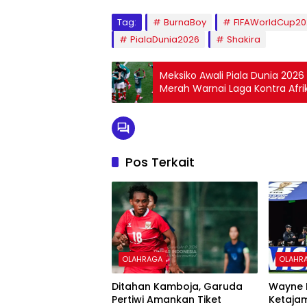
Tag:
BurnaBoy
FIFAWorldCup20
PialaDunia2026
Shakira
Meksiko Awali Piala Dunia 20
Merah Warnai Laga Kontra Afri
Pos Terkait
OLAHRAGA
OLAHR
Ditahan Kamboja, Garuda
Wayne 
Pertiwi Amankan Tiket
Ketajam