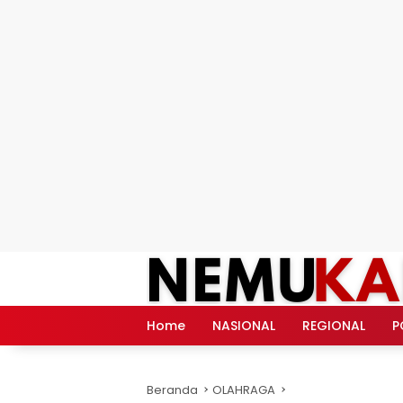
Langsung
ke
konten
Home
NASIONAL
REGIONAL
P
Beranda
OLAHRAGA