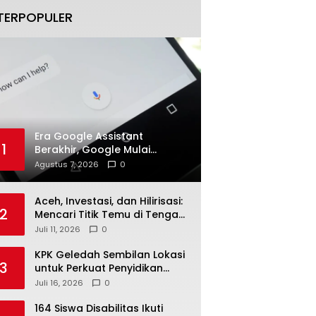
TERPOPULER
Era Google Assistant
1
Berakhir, Google Mulai
Migrasikan Pengguna ke
Agustus 7, 2026
0
Gemini Secara Bertahap
Aceh, Investasi, dan Hilirisasi:
2
Mencari Titik Temu di Tengah
Polemik Blok Andaman
Juli 11, 2026
0
KPK Geledah Sembilan Lokasi
3
untuk Perkuat Penyidikan
Dugaan Pemerasan Bupati
Juli 16, 2026
0
Sukoharjo Nonaktif
164 Siswa Disabilitas Ikuti