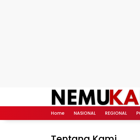
Langsung
ke
konten
Home
NASIONAL
REGIONAL
P
Tentang Kami