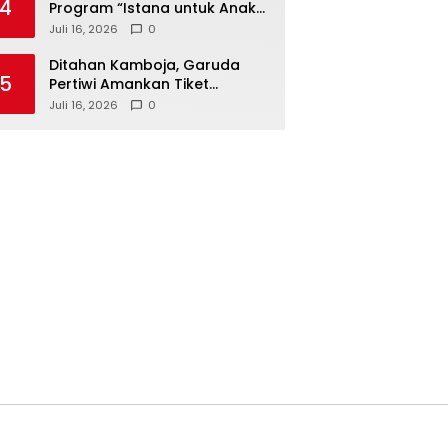
4
Program “Istana untuk Anak
Sekolah”, Kenali Sejarah
Juli 16, 2026
0
Bangsa dan Pemerintahan
Ditahan Kamboja, Garuda
5
Pertiwi Amankan Tiket
Semifinal Piala AFF Putri 2026
Juli 16, 2026
0