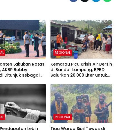
AL
REGIONAL
anten Lakukan Rotasi
Kemarau Picu Krisis Air Bersih
, AKBP Bobby
di Bandar Lampung, BPBD
i Ditunjuk sebagai
Salurkan 20.000 Liter untuk
s Cilegon
Ratusan KK
AL
REGIONAL
 Pendapatan Lebih
Tiga Warga Sipil Tewas di