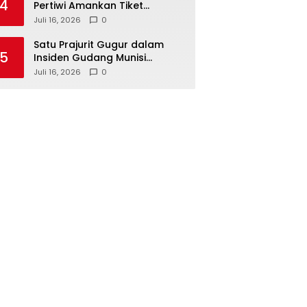
4
Pertiwi Amankan Tiket
Semifinal Piala AFF Putri 2026
Juli 16, 2026
0
Satu Prajurit Gugur dalam
5
Insiden Gudang Munisi
Madiun, TNI AD Dalami
Juli 16, 2026
0
Penyebab Ledakan