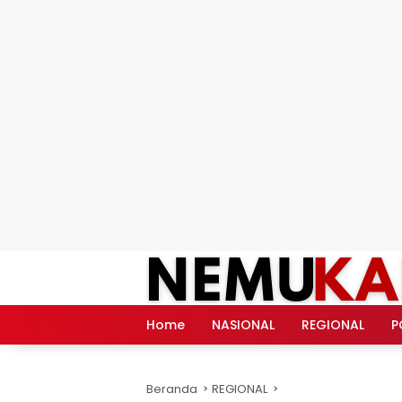
Langsung
ke
konten
Home
NASIONAL
REGIONAL
P
Beranda
REGIONAL