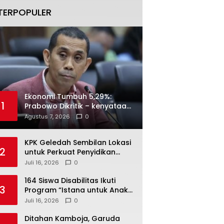
TERPOPULER
Ekonomi Tumbuh 5,29%:
1
Prabowo Dikritik – kenyataan
Menjawab
Agustus 7, 2026
0
KPK Geledah Sembilan Lokasi
2
untuk Perkuat Penyidikan
Dugaan Pemerasan Bupati
Juli 16, 2026
0
Sukoharjo Nonaktif
164 Siswa Disabilitas Ikuti
3
Program “Istana untuk Anak
Sekolah”, Kenali Sejarah
Juli 16, 2026
0
Bangsa dan Pemerintahan
Ditahan Kamboja, Garuda