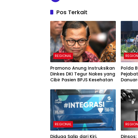
Pos Terkait
REGIONAL
REGION
Pramono Anung Instruksikan
Polda B
Dinkes DKI Tegur Nakes yang
Pejabat
Cibir Pasien BPJS Kesehatan
Danuard
Kapolre
REGIONAL
REGION
Diduga Salip dari Kiri,
Dinsos: