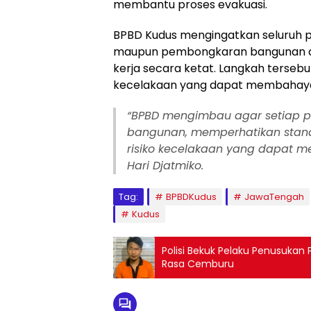
membantu proses evakuasi.
BPBD Kudus mengingatkan seluruh pi
maupun pembongkaran bangunan ag
kerja secara ketat. Langkah tersebu
kecelakaan yang dapat membahaya
“BPBD mengimbau agar setiap p
bangunan, memperhatikan stan
risiko kecelakaan yang dapat 
Hari Djatmiko.
Tag:
BPBDKudus
JawaTengah
Kudus
Polisi Bekuk Pelaku Penusukan 
Rasa Cemburu