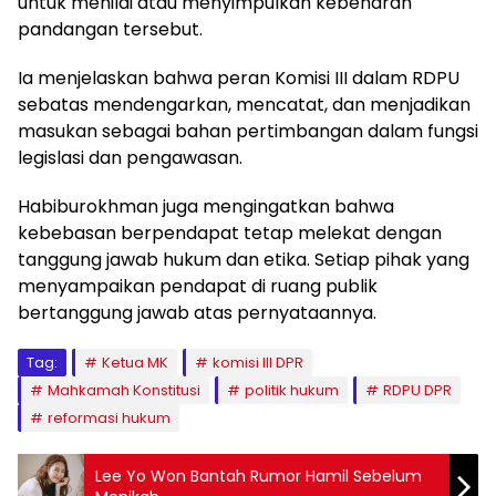
untuk menilai atau menyimpulkan kebenaran
pandangan tersebut.
Ia menjelaskan bahwa peran Komisi III dalam RDPU
sebatas mendengarkan, mencatat, dan menjadikan
masukan sebagai bahan pertimbangan dalam fungsi
legislasi dan pengawasan.
Habiburokhman juga mengingatkan bahwa
kebebasan berpendapat tetap melekat dengan
tanggung jawab hukum dan etika. Setiap pihak yang
menyampaikan pendapat di ruang publik
bertanggung jawab atas pernyataannya.
Tag:
Ketua MK
komisi III DPR
Mahkamah Konstitusi
politik hukum
RDPU DPR
reformasi hukum
Lee Yo Won Bantah Rumor Hamil Sebelum