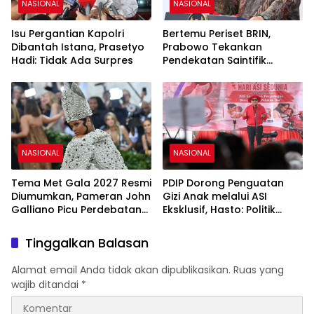
NASIONAL
NASIONAL
Isu Pergantian Kapolri
Bertemu Periset BRIN,
Dibantah Istana, Prasetyo
Prabowo Tekankan
Hadi: Tidak Ada Surpres
Pendekatan Saintifik
sebagai Fondasi Kemajuan
Bangsa
NASIONAL
NASIONAL
Tema Met Gala 2027 Resmi
PDIP Dorong Penguatan
Diumumkan, Pameran John
Gizi Anak melalui ASI
Galliano Picu Perdebatan
Eksklusif, Hasto: Politik
di Dunia Fashion
Harus Membangun
Peradaban
Tinggalkan Balasan
Alamat email Anda tidak akan dipublikasikan.
Ruas yang
wajib ditandai
*