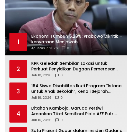
Ekonomi Tumbuh 5,29%: Prabowo Dikritik –
1
kenyataan Menjawab
Agustus 7, 2026
0
KPK Geledah Sembilan Lokasi untuk
2
Perkuat Penyidikan Dugaan Pemerasan
Bupati Sukoharjo Nonaktif
Juli 16, 2026
0
164 Siswa Disabilitas Ikuti Program “Istana
3
untuk Anak Sekolah”, Kenali Sejarah
Bangsa dan Pemerintahan
Juli 16, 2026
0
Ditahan Kamboja, Garuda Pertiwi
4
Amankan Tiket Semifinal Piala AFF Putri
2026
Juli 16, 2026
0
Satu Prajurit Gugur dalam Insiden Gudang