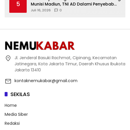
5
Munisi Madiun, TNI AD Dalami Penyebab
Ledakan
Juli 16, 2026
0
Jl. Jenderal Basuki Rachmat, Cipinang, Kecamatan
Jatinegara, Kota Jakarta Timur, Daerah Khusus Ibukota
Jakarta 13410
kontaknemukabar@gmail.com
SEKILAS
Home
Media Siber
Redaksi