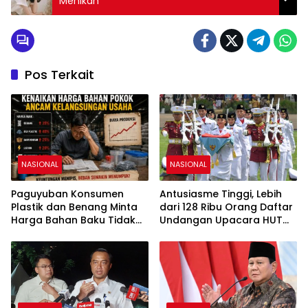
Menikah
Pos Terkait
NASIONAL
NASIONAL
Paguyuban Konsumen
Antusiasme Tinggi, Lebih
Plastik dan Benang Minta
dari 128 Ribu Orang Daftar
Harga Bahan Baku Tidak
Undangan Upacara HUT
Naik
Ke-81 RI di Istana Merdeka