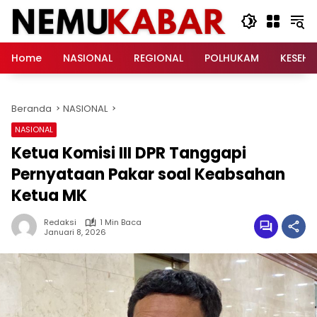
Langsung
ke
konten
Home
NASIONAL
REGIONAL
POLHUKAM
KESEH
Beranda
NASIONAL
NASIONAL
Ketua Komisi III DPR Tanggapi
Pernyataan Pakar soal Keabsahan
Ketua MK
Redaksi
1 Min Baca
Januari 8, 2026