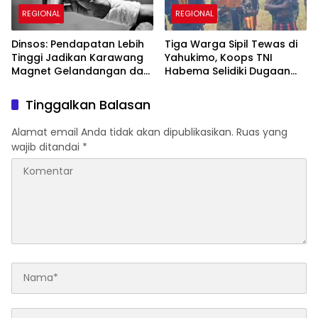
REGIONAL
REGIONAL
Dinsos: Pendapatan Lebih
Tiga Warga Sipil Tewas di
Tinggi Jadikan Karawang
Yahukimo, Koops TNI
Magnet Gelandangan dan
Habema Selidiki Dugaan
Pengamen dari Luar
Keterlibatan OPM
Daerah
Tinggalkan Balasan
Alamat email Anda tidak akan dipublikasikan.
Ruas yang
wajib ditandai
*