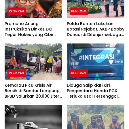
REGIONAL
REGIONAL
Pramono Anung
Polda Banten Lakukan
Instruksikan Dinkes DKI
Rotasi Pejabat, AKBP Bobby
Tegur Nakes yang Cibir
Danuardi Ditunjuk sebagai
Pasien BPJS Kesehatan
Kapolres Cilegon
REGIONAL
REGIONAL
Kemarau Picu Krisis Air
Diduga Salip dari Kiri,
Bersih di Bandar Lampung,
Pengendara Honda PCX
BPBD Salurkan 20.000 Liter
Terluka usai Tersenggol
untuk Ratusan KK
Bus TransJakarta