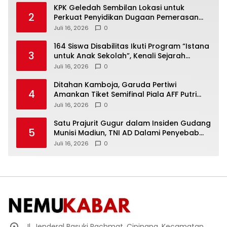
KPK Geledah Sembilan Lokasi untuk
2
Perkuat Penyidikan Dugaan Pemerasan
Bupati Sukoharjo Nonaktif
Juli 16, 2026
0
164 Siswa Disabilitas Ikuti Program “Istana
3
untuk Anak Sekolah”, Kenali Sejarah
Bangsa dan Pemerintahan
Juli 16, 2026
0
Ditahan Kamboja, Garuda Pertiwi
4
Amankan Tiket Semifinal Piala AFF Putri
2026
Juli 16, 2026
0
Satu Prajurit Gugur dalam Insiden Gudang
5
Munisi Madiun, TNI AD Dalami Penyebab
Ledakan
Juli 16, 2026
0
Jl. Jenderal Basuki Rachmat, Cipinang, Kecamatan