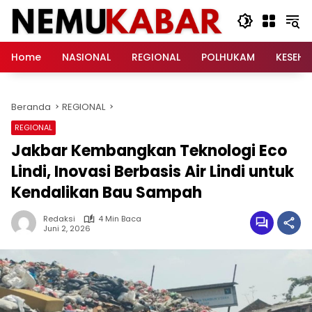
Langsung
ke
konten
Home
NASIONAL
REGIONAL
POLHUKAM
KESEH
Beranda
REGIONAL
REGIONAL
Jakbar Kembangkan Teknologi Eco
Lindi, Inovasi Berbasis Air Lindi untuk
Kendalikan Bau Sampah
Redaksi
4 Min Baca
Juni 2, 2026