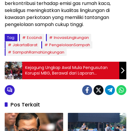
berkontribusi terhadap emisi gas rumah kaca,
sekaligus meningkatkan kualitas lingkungan di
kawasan perkotaan yang memiliki tantangan
pengelolaan sampah cukup tinggi.
Tag:
EcoLindi
InovasiLingkungan
JakartaBarat
PengelolaanSampah
SampahRamahLingkungan
Kejagung Ungkap Awal Mula Pengusutan
Korupsi MBG, Berawal dari Laporan
Masyarakat dan Temuan Dapur Bermasalah
Pos Terkait