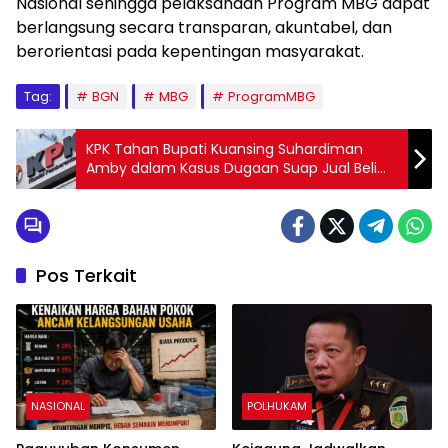
Nasional sehingga pelaksanaan Program MBG dapat
berlangsung secara transparan, akuntabel, dan
berorientasi pada kepentingan masyarakat.
Tag:
BGN
MBG
ProgramMBG
KPK Tahan Bupati Kuansing Suhardiman
Amby dalam Kasus Dugaan Suap Jual Beli
Jabatan Sekda
Pos Terkait
NASIONAL
POLHUKAM