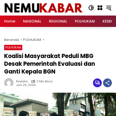
Langsung
ke
konten
Home
NASIONAL
REGIONAL
POLHUKAM
KESEH
Beranda
POLHUKAM
POLHUKAM
Koalisi Masyarakat Peduli MBG
Desak Pemerintah Evaluasi dan
Ganti Kepala BGN
Redaksi
2 Min Baca
Juni 26, 2026