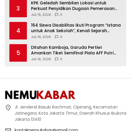
KPK Geledah Sembilan Lokasi untuk
3
Perkuat Penyidikan Dugaan Pemerasan
Bupati Sukoharjo Nonaktif
Juli 16, 2026
0
164 Siswa Disabilitas Ikuti Program “Istana
4
untuk Anak Sekolah”, Kenali Sejarah
Bangsa dan Pemerintahan
Juli 16, 2026
0
Ditahan Kamboja, Garuda Pertiwi
5
Amankan Tiket Semifinal Piala AFF Putri
2026
Juli 16, 2026
0
Jl. Jenderal Basuki Rachmat, Cipinang, Kecamatan
Jatinegara, Kota Jakarta Timur, Daerah Khusus Ibukota
Jakarta 13410
kontaknemukabar@gmail.com