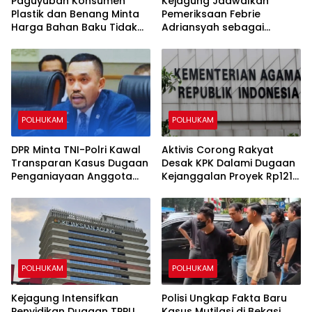
Paguyuban Konsumen
Kejagung Jadwalkan
Plastik dan Benang Minta
Pemeriksaan Febrie
Harga Bahan Baku Tidak
Adriansyah sebagai
Naik
Tersangka Kasus Dugaan
TPPU
POLHUKAM
POLHUKAM
DPR Minta TNI-Polri Kawal
Aktivis Corong Rakyat
Transparan Kasus Dugaan
Desak KPK Dalami Dugaan
Penganiayaan Anggota
Kejanggalan Proyek Rp121
Polri di Palmerah
Miliar di Kementerian
Agama
POLHUKAM
POLHUKAM
Kejagung Intensifkan
Polisi Ungkap Fakta Baru
Penyidikan Dugaan TPPU
Kasus Mutilasi di Bekasi,