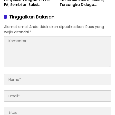
FA, Sembilan Saksi
Tersangka Diduga
Diperiksa dan Aset
Rencanakan Pembunuhan
Ditelusuri
demi Kuasai Harta Korban
Tinggalkan Balasan
Alamat email Anda tidak akan dipublikasikan.
Ruas yang
wajib ditandai
*