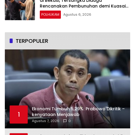
di Bekasi, Tersangka Diduga
Rencanakan Pembunuhan demi Kuasai
Harta Korban
POLHUKAM
Agustus 6, 2026
TERPOPULER
Ekonomi Tumbuh 5,29%: Prabowo Dikritik –
1
kenyataan Menjawab
Agustus 7, 2026
0