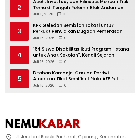
Aceh, Investasi, dan Hilirisasi: Mencari Titik
2
Temu di Tengah Polemik Blok Andaman
Juli 11, 2026
0
KPK Geledah Sembilan Lokasi untuk
3
Perkuat Penyidikan Dugaan Pemerasan
Bupati Sukoharjo Nonaktif
Juli 16, 2026
0
164 Siswa Disabilitas Ikuti Program “Istana
4
untuk Anak Sekolah”, Kenali Sejarah
Bangsa dan Pemerintahan
Juli 16, 2026
0
Ditahan Kamboja, Garuda Pertiwi
5
Amankan Tiket Semifinal Piala AFF Putri
2026
Juli 16, 2026
0
Jl. Jenderal Basuki Rachmat, Cipinang, Kecamatan