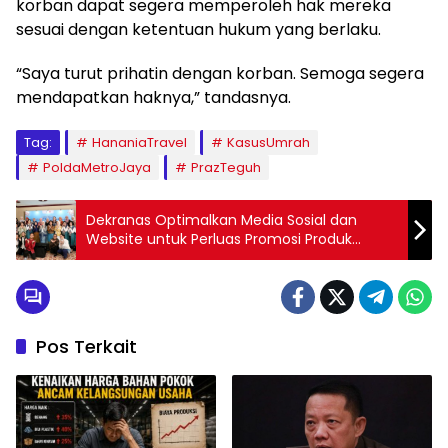
korban dapat segera memperoleh hak mereka
sesuai dengan ketentuan hukum yang berlaku.
“Saya turut prihatin dengan korban. Semoga segera
mendapatkan haknya,” tandasnya.
Tag:
HananiaTravel
KasusUmrah
PoldaMetroJaya
PrazTeguh
Dekranas Optimalkan Media Sosial dan
Website untuk Perluas Promosi Produk
Kerajinan Nasional
Pos Terkait