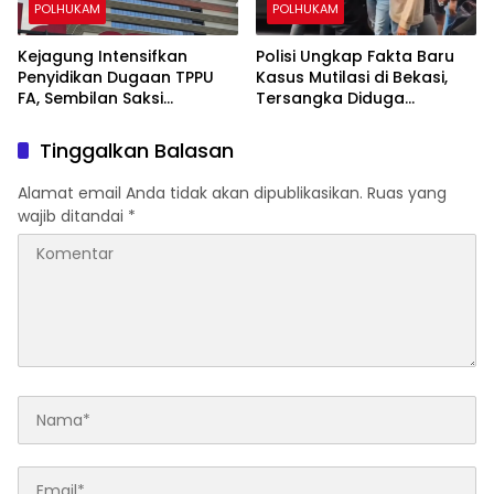
POLHUKAM
POLHUKAM
Kejagung Intensifkan
Polisi Ungkap Fakta Baru
Penyidikan Dugaan TPPU
Kasus Mutilasi di Bekasi,
FA, Sembilan Saksi
Tersangka Diduga
Diperiksa dan Aset
Rencanakan Pembunuhan
Ditelusuri
demi Kuasai Harta Korban
Tinggalkan Balasan
Alamat email Anda tidak akan dipublikasikan.
Ruas yang
wajib ditandai
*