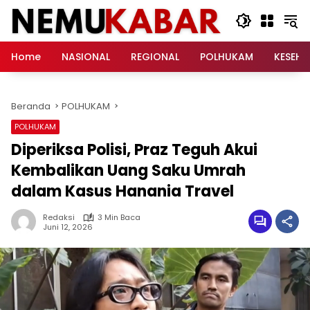
Langsung
ke
konten
Home
NASIONAL
REGIONAL
POLHUKAM
KESEH
Beranda
POLHUKAM
POLHUKAM
Diperiksa Polisi, Praz Teguh Akui
Kembalikan Uang Saku Umrah
dalam Kasus Hanania Travel
Redaksi
3 Min Baca
Juni 12, 2026