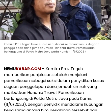
Komika Praz Teguh buka suara usai diperiksa terkait kasus dugaan
penggelapan dana jemaah umrah Hanania Travel. Pemeriksaan
berlangsung di Polda Metro Jaya pada Kamis (11/6/2026).
NEMU
KABAR.COM
– Komika Praz Teguh
memberikan penjelasan setelah menjalani
pemeriksaan sebagai saksi dalam penyidikan kasus
dugaan penggelapan dana jemaah umrah yang
melibatkan Hanania Travel. Pemeriksaan
berlangsung di Polda Metro Jaya pada Kamis
(11/6/2026), dengan penyidik mendalami hubungan
kerja sama antara biro perjalanan tersebut dan