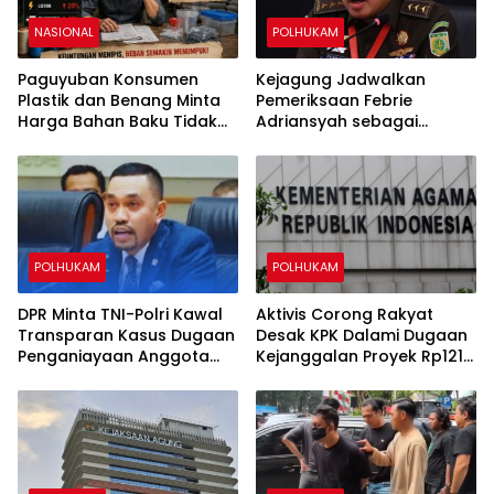
NASIONAL
POLHUKAM
Paguyuban Konsumen
Kejagung Jadwalkan
Plastik dan Benang Minta
Pemeriksaan Febrie
Harga Bahan Baku Tidak
Adriansyah sebagai
Naik
Tersangka Kasus Dugaan
TPPU
POLHUKAM
POLHUKAM
DPR Minta TNI-Polri Kawal
Aktivis Corong Rakyat
Transparan Kasus Dugaan
Desak KPK Dalami Dugaan
Penganiayaan Anggota
Kejanggalan Proyek Rp121
Polri di Palmerah
Miliar di Kementerian
Agama