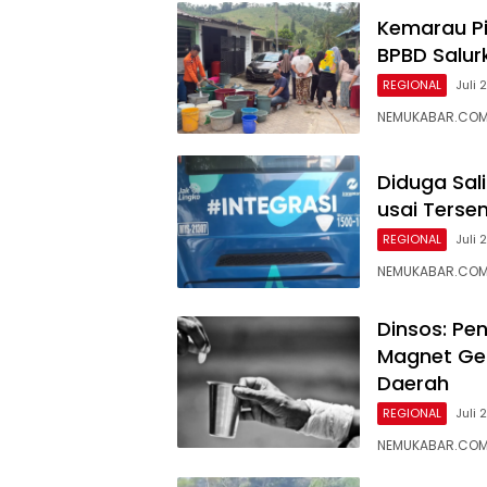
Kemarau Pic
BPBD Salur
REGIONAL
Juli 
NEMUKABAR.COM
Diduga Sal
usai Terse
REGIONAL
Juli 
NEMUKABAR.COM –
Dinsos: Pe
Magnet Ge
Daerah
REGIONAL
Juli 
NEMUKABAR.COM 