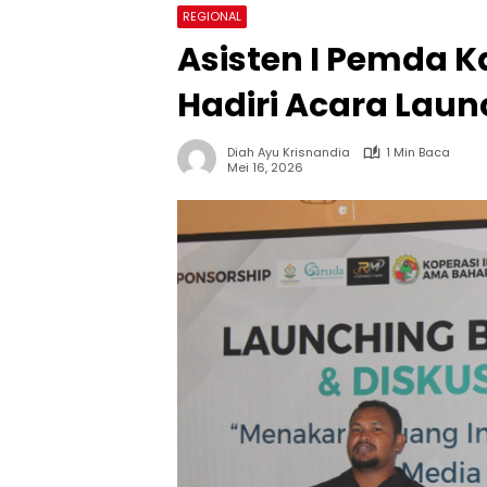
REGIONAL
Asisten I Pemda 
Hadiri Acara Lau
Diah Ayu Krisnandia
1 Min Baca
Mei 16, 2026