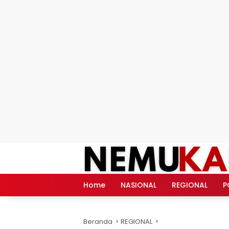
Langsung
ke
konten
Home
NASIONAL
REGIONAL
P
Beranda
REGIONAL