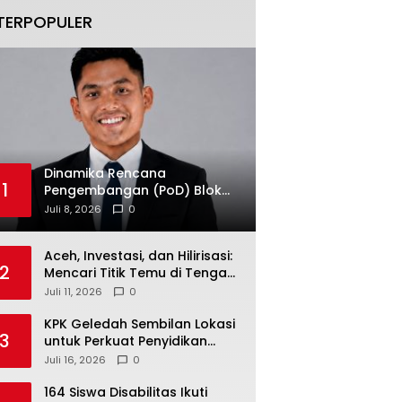
TERPOPULER
Dinamika Rencana
1
Pengembangan (PoD) Blok
Andaman: Jangan Sampai
Juli 8, 2026
0
Harapan Investasi Aceh
Tersandera
Aceh, Investasi, dan Hilirisasi:
2
Mencari Titik Temu di Tengah
Polemik Blok Andaman
Juli 11, 2026
0
KPK Geledah Sembilan Lokasi
3
untuk Perkuat Penyidikan
Dugaan Pemerasan Bupati
Juli 16, 2026
0
Sukoharjo Nonaktif
164 Siswa Disabilitas Ikuti