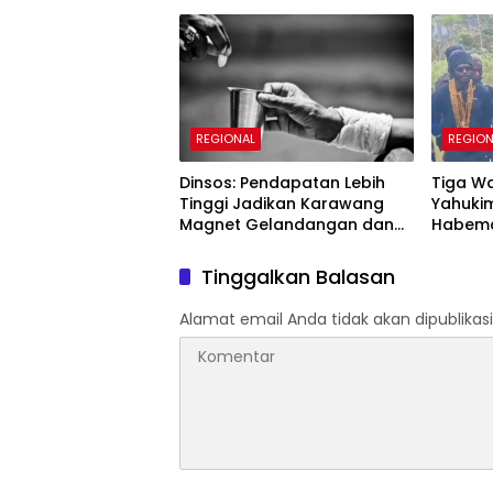
Kapolres Cilegon
Ratusa
REGIONAL
REGION
Dinsos: Pendapatan Lebih
Tiga Wa
Tinggi Jadikan Karawang
Yahuki
Magnet Gelandangan dan
Habema
Pengamen dari Luar Daerah
Keterli
Tinggalkan Balasan
Alamat email Anda tidak akan dipublikasi