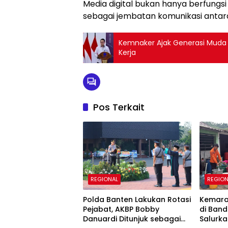
Media digital bukan hanya berfungsi
sebagai jembatan komunikasi antar
Kemnaker Ajak Generasi Muda Ik
Kerja
Pos Terkait
REGIONAL
REGION
Polda Banten Lakukan Rotasi
Kemarau
Pejabat, AKBP Bobby
di Ban
Danuardi Ditunjuk sebagai
Salurka