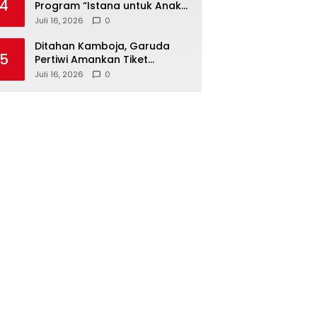
4
Program “Istana untuk Anak
Sekolah”, Kenali Sejarah
Juli 16, 2026
0
Bangsa dan Pemerintahan
Ditahan Kamboja, Garuda
5
Pertiwi Amankan Tiket
Semifinal Piala AFF Putri 2026
Juli 16, 2026
0