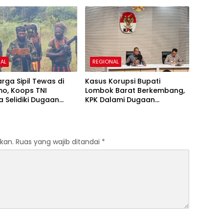
n KK
TransJakarta
AL
REGIONAL
rga Sipil Tewas di
Kasus Korupsi Bupati
mo, Koops TNI
Lombok Barat Berkembang,
 Selidiki Dugaan
KPK Dalami Dugaan
batan OPM
Gratifikasi hingga Pembelian
Aset
kan.
Ruas yang wajib ditandai
*