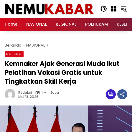
Langsung
ke
konten
Home
NASIONAL
REGIONAL
POLHUKAM
KESEH
Beranda
NASIONAL
NASIONAL
Kemnaker Ajak Generasi Muda Ikut
Pelatihan Vokasi Gratis untuk
Tingkatkan Skill Kerja
Redaksi
1 Min Baca
Mei 18, 2026