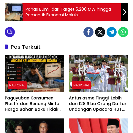
Panas Bumi: dari Target 5.200 MW hingga
Pemantik Ekonomi Maluku
Pos Terkait
NASIONAL
NASIONAL
Paguyuban Konsumen
Antusiasme Tinggi, Lebih
Plastik dan Benang Minta
dari 128 Ribu Orang Daftar
Harga Bahan Baku Tidak
Undangan Upacara HUT
Naik
Ke-81 RI di Istana Merdeka