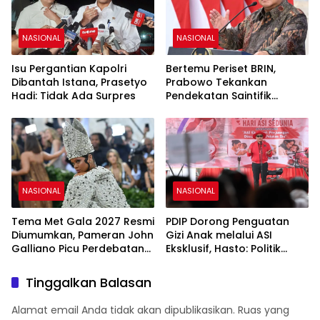
NASIONAL
NASIONAL
Isu Pergantian Kapolri
Bertemu Periset BRIN,
Dibantah Istana, Prasetyo
Prabowo Tekankan
Hadi: Tidak Ada Surpres
Pendekatan Saintifik
sebagai Fondasi Kemajuan
Bangsa
NASIONAL
NASIONAL
Tema Met Gala 2027 Resmi
PDIP Dorong Penguatan
Diumumkan, Pameran John
Gizi Anak melalui ASI
Galliano Picu Perdebatan
Eksklusif, Hasto: Politik
di Dunia Fashion
Harus Membangun
Peradaban
Tinggalkan Balasan
Alamat email Anda tidak akan dipublikasikan.
Ruas yang