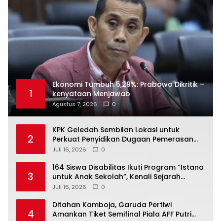
Ekonomi Tumbuh 5,29%: Prabowo Dikritik –
1
kenyataan Menjawab
Agustus 7, 2026
0
KPK Geledah Sembilan Lokasi untuk
2
Perkuat Penyidikan Dugaan Pemerasan
Bupati Sukoharjo Nonaktif
Juli 16, 2026
0
164 Siswa Disabilitas Ikuti Program “Istana
3
untuk Anak Sekolah”, Kenali Sejarah
Bangsa dan Pemerintahan
Juli 16, 2026
0
Ditahan Kamboja, Garuda Pertiwi
4
Amankan Tiket Semifinal Piala AFF Putri