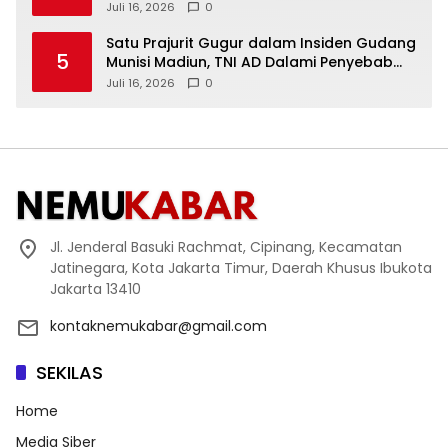
2026
Juli 16, 2026
0
Satu Prajurit Gugur dalam Insiden Gudang
5
Munisi Madiun, TNI AD Dalami Penyebab
Ledakan
Juli 16, 2026
0
Jl. Jenderal Basuki Rachmat, Cipinang, Kecamatan
Jatinegara, Kota Jakarta Timur, Daerah Khusus Ibukota
Jakarta 13410
kontaknemukabar@gmail.com
SEKILAS
Home
Media Siber