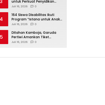
3
untuk Perkuat Penyidikan
Dugaan Pemerasan Bupati
Juli 16, 2026
0
Sukoharjo Nonaktif
164 Siswa Disabilitas Ikuti
4
Program “Istana untuk Anak
Sekolah”, Kenali Sejarah
Juli 16, 2026
0
Bangsa dan Pemerintahan
Ditahan Kamboja, Garuda
5
Pertiwi Amankan Tiket
Semifinal Piala AFF Putri 2026
Juli 16, 2026
0