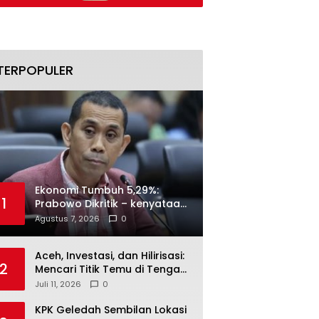
Naik
TERPOPULER
Ekonomi Tumbuh 5,29%:
1
Prabowo Dikritik – kenyataan
Menjawab
Agustus 7, 2026
0
Aceh, Investasi, dan Hilirisasi:
2
Mencari Titik Temu di Tengah
Polemik Blok Andaman
Juli 11, 2026
0
KPK Geledah Sembilan Lokasi