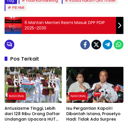
Tag:
Fadli Rumakefing
Kuasa hukum QRS Travel
PB HMI
6 Mantan Menteri Resmi Masuk DPP PDIP
2025–2030
Pos Terkait
NASIONAL
NASIONAL
Antusiasme Tinggi, Lebih
Isu Pergantian Kapolri
dari 128 Ribu Orang Daftar
Dibantah Istana, Prasetyo
Undangan Upacara HUT
Hadi: Tidak Ada Surpres
Ke-81 RI di Istana Merdeka