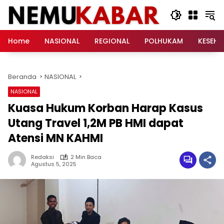
Langsung
ke
konten
Home
NASIONAL
REGIONAL
POLHUKAM
KESEH
Beranda
NASIONAL
NASIONAL
Kuasa Hukum Korban Harap Kasus
Utang Travel 1,2M PB HMI dapat
Atensi MN KAHMI
Redaksi
2 Min Baca
Agustus 5, 2025