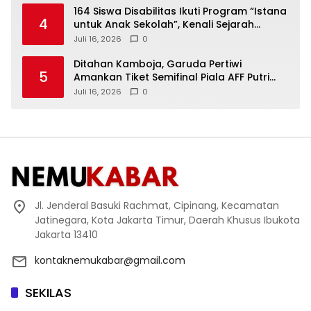
164 Siswa Disabilitas Ikuti Program “Istana
4
untuk Anak Sekolah”, Kenali Sejarah
Bangsa dan Pemerintahan
Juli 16, 2026
0
Ditahan Kamboja, Garuda Pertiwi
5
Amankan Tiket Semifinal Piala AFF Putri
2026
Juli 16, 2026
0
Jl. Jenderal Basuki Rachmat, Cipinang, Kecamatan
Jatinegara, Kota Jakarta Timur, Daerah Khusus Ibukota
Jakarta 13410
kontaknemukabar@gmail.com
SEKILAS