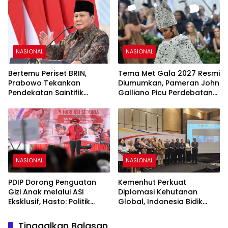
NASIONAL
NASIONAL
Bertemu Periset BRIN,
Tema Met Gala 2027 Resmi
Prabowo Tekankan
Diumumkan, Pameran John
Pendekatan Saintifik
Galliano Picu Perdebatan
sebagai Fondasi Kemajuan
di Dunia Fashion
Bangsa
NASIONAL
NASIONAL
PDIP Dorong Penguatan
Kemenhut Perkuat
Gizi Anak melalui ASI
Diplomasi Kehutanan
Eksklusif, Hasto: Politik
Global, Indonesia Bidik
Harus Membangun
Peran Strategis di Forum
Peradaban
Internasional
Tinggalkan Balasan