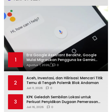
Era Google Assistant Berakhir, Google
1
Mulai Migrasikan Pengguna ke Gemini
Secara Bertahap
Agustus 7, 2026
0
Aceh, Investasi, dan Hilirisasi: Mencari Titik
2
Temu di Tengah Polemik Blok Andaman
Juli 11, 2026
0
KPK Geledah Sembilan Lokasi untuk
3
Perkuat Penyidikan Dugaan Pemerasan
Bupati Sukoharjo Nonaktif
Juli 16, 2026
0