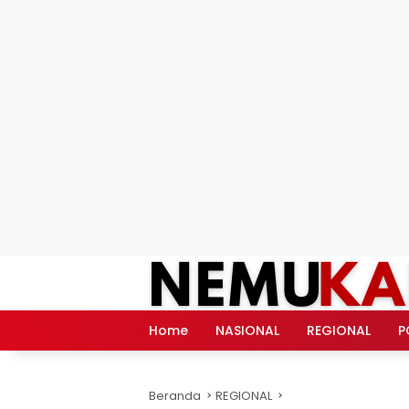
Langsung
ke
konten
Home
NASIONAL
REGIONAL
P
Beranda
REGIONAL