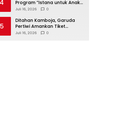
4
Program “Istana untuk Anak
Sekolah”, Kenali Sejarah
Juli 16, 2026
0
Bangsa dan Pemerintahan
Ditahan Kamboja, Garuda
5
Pertiwi Amankan Tiket
Semifinal Piala AFF Putri 2026
Juli 16, 2026
0