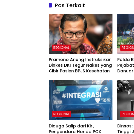
Pos Terkait
REGIONAL
REGION
Pramono Anung Instruksikan
Polda B
Dinkes DKI Tegur Nakes yang
Pejabat
Cibir Pasien BPJS Kesehatan
Danuard
Kapolre
REGIONAL
REGION
Diduga Salip dari Kiri,
Dinsos:
Pengendara Honda PCX
Tinggi