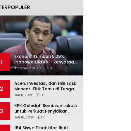
TERPOPULER
Ekonomi Tumbuh 5,29%:
1
Prabowo Dikritik – kenyataan
Menjawab
Agustus 7, 2026
0
Aceh, Investasi, dan Hilirisasi:
2
Mencari Titik Temu di Tengah
Polemik Blok Andaman
Juli 11, 2026
0
KPK Geledah Sembilan Lokasi
3
untuk Perkuat Penyidikan
Dugaan Pemerasan Bupati
Juli 16, 2026
0
Sukoharjo Nonaktif
164 Siswa Disabilitas Ikuti