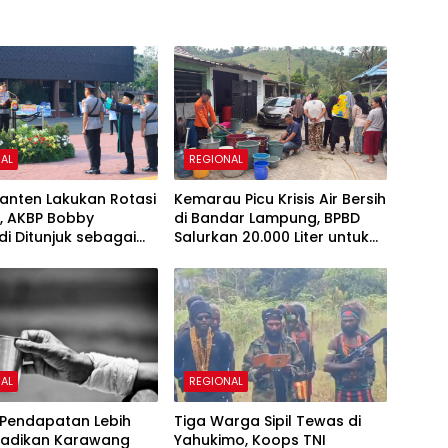
AL
REGIONAL
anten Lakukan Rotasi
Kemarau Picu Krisis Air Bersih
, AKBP Bobby
di Bandar Lampung, BPBD
i Ditunjuk sebagai
Salurkan 20.000 Liter untuk
s Cilegon
Ratusan KK
AL
REGIONAL
 Pendapatan Lebih
Tiga Warga Sipil Tewas di
 Jadikan Karawang
Yahukimo, Koops TNI