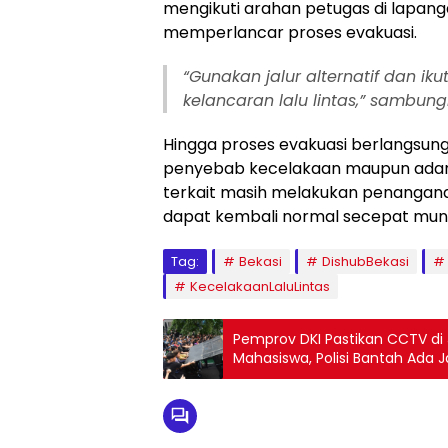
mengikuti arahan petugas di lapa
memperlancar proses evakuasi.
“Gunakan jalur alternatif dan i
kelancaran lalu lintas,” sambung
Hingga proses evakuasi berlangsung
penyebab kecelakaan maupun adanya
terkait masih melakukan penanganan 
dapat kembali normal secepat mun
Tag:
Bekasi
DishubBekasi
KecelakaanLaluLintas
Pemprov DKI Pastikan CCTV di
Mahasiswa, Polisi Bantah Ada