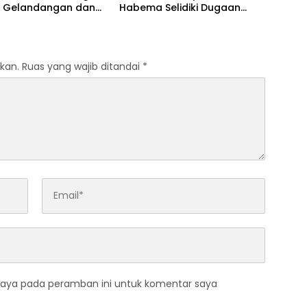
 Gelandangan dan
Habema Selidiki Dugaan
en dari Luar Daerah
Keterlibatan OPM
kan.
Ruas yang wajib ditandai
*
saya pada peramban ini untuk komentar saya