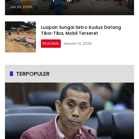
20.000 Liter untuk Ratusan KK
Juli 29, 2026
Luapan Sungai Setro Kudus Datang
Tiba-Tiba, Mobil Terseret
REGIONAL
Januari 12, 2026
TERPOPULER