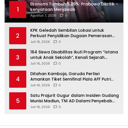
Ekonomi Tumbuh 5,29%: Prabowo Dikritik –
1
kenyataan Menjawab
Agustus 7, 2026
0
KPK Geledah Sembilan Lokasi untuk
2
Perkuat Penyidikan Dugaan Pemerasan
Bupati Sukoharjo Nonaktif
Juli 16, 2026
0
164 Siswa Disabilitas Ikuti Program “Istana
3
untuk Anak Sekolah”, Kenali Sejarah
Bangsa dan Pemerintahan
Juli 16, 2026
0
Ditahan Kamboja, Garuda Pertiwi
4
Amankan Tiket Semifinal Piala AFF Putri
2026
Juli 16, 2026
0
Satu Prajurit Gugur dalam Insiden Gudang
5
Munisi Madiun, TNI AD Dalami Penyebab
Ledakan
Juli 16, 2026
0