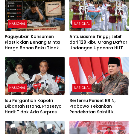
NASIONAL
NASIONAL
Paguyuban Konsumen
Antusiasme Tinggi, Lebih
Plastik dan Benang Minta
dari 128 Ribu Orang Daftar
Harga Bahan Baku Tidak
Undangan Upacara HUT
Naik
Ke-81 RI di Istana Merdeka
NASIONAL
NASIONAL
Isu Pergantian Kapolri
Bertemu Periset BRIN,
Dibantah Istana, Prasetyo
Prabowo Tekankan
Hadi: Tidak Ada Surpres
Pendekatan Saintifik
sebagai Fondasi Kemajuan
Bangsa