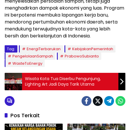
menyelesaikan persoalan sampah, tetapi juga
menghadirkan dampak ekonomi yang luas. Program
ini berpotensi membuka lapangan kerja baru,
mendorong pertumbuhan ekonomi daerah, serta
mendukung terwujudnya kota-kota yang lebih
bersih dan berkelanjutan di Indonesia.
Tag:
EnergiTerbarukan
KebijakanPemerintah
PengelolaanSampah
PrabowoSubianto
WasteToEnergy
Wisata Kota Tua Diserbu Pengunjung,
Lighting Art Jadi Daya Tarik Utama
Pos Terkait