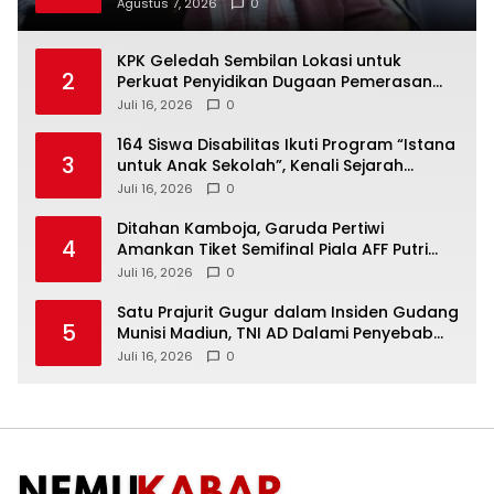
Agustus 7, 2026
0
KPK Geledah Sembilan Lokasi untuk
2
Perkuat Penyidikan Dugaan Pemerasan
Bupati Sukoharjo Nonaktif
Juli 16, 2026
0
164 Siswa Disabilitas Ikuti Program “Istana
3
untuk Anak Sekolah”, Kenali Sejarah
Bangsa dan Pemerintahan
Juli 16, 2026
0
Ditahan Kamboja, Garuda Pertiwi
4
Amankan Tiket Semifinal Piala AFF Putri
2026
Juli 16, 2026
0
Satu Prajurit Gugur dalam Insiden Gudang
5
Munisi Madiun, TNI AD Dalami Penyebab
Ledakan
Juli 16, 2026
0