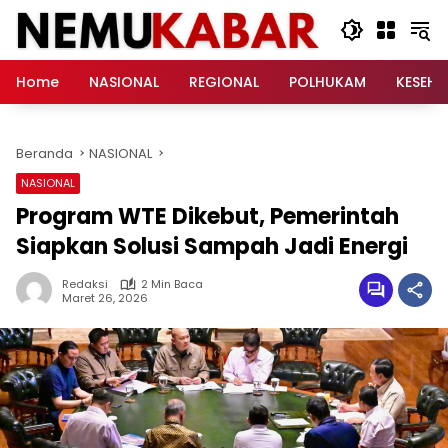
Langsung
ke
konten
Home
NASIONAL
REGIONAL
POLHUKAM
KESEH
Beranda
NASIONAL
NASIONAL
Program WTE Dikebut, Pemerintah
Siapkan Solusi Sampah Jadi Energi
Redaksi
2 Min Baca
Maret 26, 2026