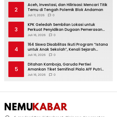
Aceh, Investasi, dan Hilirisasi: Mencari Titik
2
Temu di Tengah Polemik Blok Andaman
Juli 11, 2026
0
KPK Geledah Sembilan Lokasi untuk
3
Perkuat Penyidikan Dugaan Pemerasan
Bupati Sukoharjo Nonaktif
Juli 16, 2026
0
164 Siswa Disabilitas Ikuti Program “Istana
4
untuk Anak Sekolah”, Kenali Sejarah
Bangsa dan Pemerintahan
Juli 16, 2026
0
Ditahan Kamboja, Garuda Pertiwi
5
Amankan Tiket Semifinal Piala AFF Putri
2026
Juli 16, 2026
0