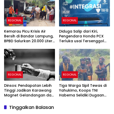
REGIONAL
REGIONAL
Kemarau Picu Krisis Air
Diduga Salip dari Kiri,
Bersih di Bandar Lampung,
Pengendara Honda PCX
BPBD Salurkan 20.000 Liter
Terluka usai Tersenggol
untuk Ratusan KK
Bus TransJakarta
REGIONAL
REGIONAL
Dinsos: Pendapatan Lebih
Tiga Warga Sipil Tewas di
Tinggi Jadikan Karawang
Yahukimo, Koops TNI
Magnet Gelandangan dan
Habema Selidiki Dugaan
Pengamen dari Luar
Keterlibatan OPM
Daerah
Tinggalkan Balasan