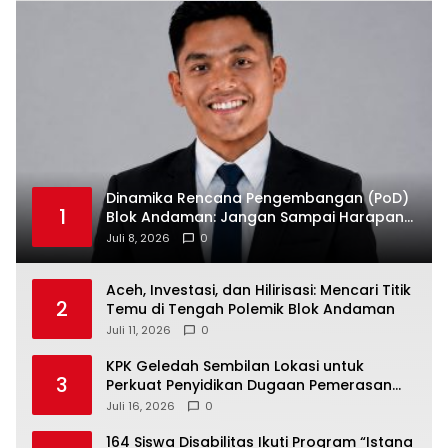
Dinamika Rencana Pengembangan (PoD)
1
Blok Andaman: Jangan Sampai Harapan
Investasi Aceh Tersandera
Juli 8, 2026
0
Aceh, Investasi, dan Hilirisasi: Mencari Titik
2
Temu di Tengah Polemik Blok Andaman
Juli 11, 2026
0
KPK Geledah Sembilan Lokasi untuk
3
Perkuat Penyidikan Dugaan Pemerasan
Bupati Sukoharjo Nonaktif
Juli 16, 2026
0
164 Siswa Disabilitas Ikuti Program “Istana