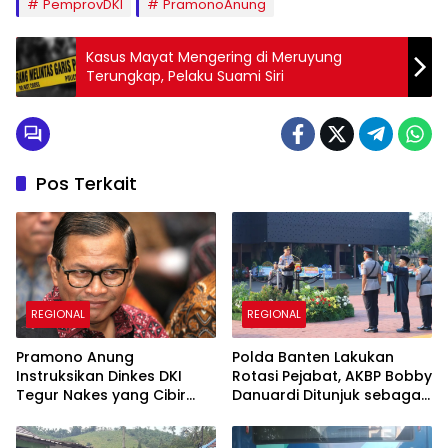
PemprovDKI
PramonoAnung
Kasus Mayat Mengering di Meruyung
Terungkap, Pelaku Suami Siri
Pos Terkait
REGIONAL
REGIONAL
Pramono Anung
Polda Banten Lakukan
Instruksikan Dinkes DKI
Rotasi Pejabat, AKBP Bobby
Tegur Nakes yang Cibir
Danuardi Ditunjuk sebagai
Pasien BPJS Kesehatan
Kapolres Cilegon