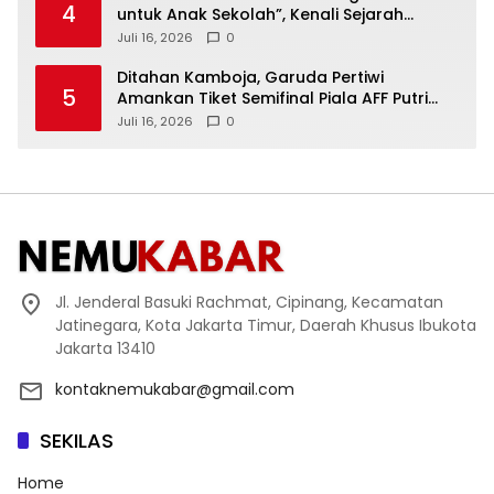
4
untuk Anak Sekolah”, Kenali Sejarah
Bangsa dan Pemerintahan
Juli 16, 2026
0
Ditahan Kamboja, Garuda Pertiwi
5
Amankan Tiket Semifinal Piala AFF Putri
2026
Juli 16, 2026
0
Jl. Jenderal Basuki Rachmat, Cipinang, Kecamatan
Jatinegara, Kota Jakarta Timur, Daerah Khusus Ibukota
Jakarta 13410
kontaknemukabar@gmail.com
SEKILAS
Home