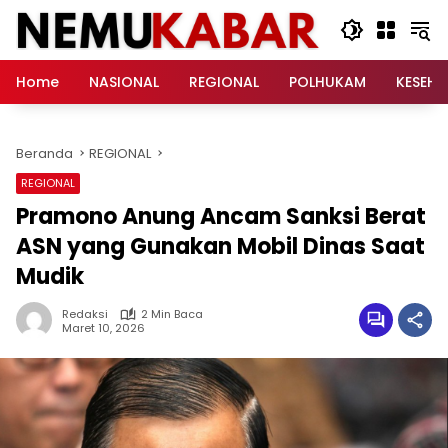
Langsung
ke
konten
Home
NASIONAL
REGIONAL
POLHUKAM
KESEH
Beranda
REGIONAL
REGIONAL
Pramono Anung Ancam Sanksi Berat
ASN yang Gunakan Mobil Dinas Saat
Mudik
Redaksi
2 Min Baca
Maret 10, 2026