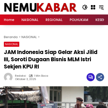
Langsung
ke
konten
Home
NASIONAL
REGIONAL
POLHUKAM
KESEH
Beranda
NASIONAL
NASIONAL
JAM Indonesia Siap Gelar Aksi Jilid
III, Soroti Dugaan Bisnis MLM Istri
Sekjen KPU RI
Redaksi
1 Min Baca
Oktober 3, 2025