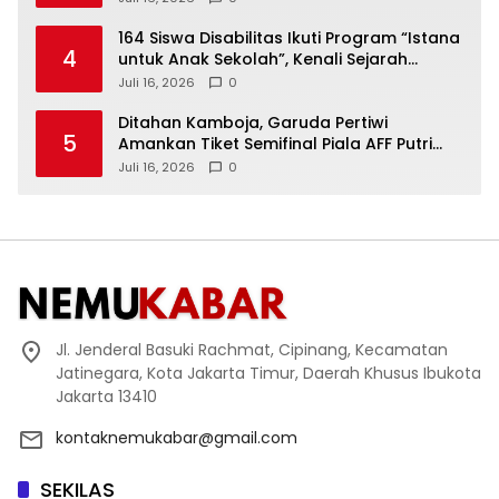
164 Siswa Disabilitas Ikuti Program “Istana
4
untuk Anak Sekolah”, Kenali Sejarah
Bangsa dan Pemerintahan
Juli 16, 2026
0
Ditahan Kamboja, Garuda Pertiwi
5
Amankan Tiket Semifinal Piala AFF Putri
2026
Juli 16, 2026
0
Jl. Jenderal Basuki Rachmat, Cipinang, Kecamatan
Jatinegara, Kota Jakarta Timur, Daerah Khusus Ibukota
Jakarta 13410
kontaknemukabar@gmail.com
SEKILAS