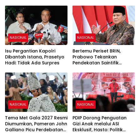
Naik
Ke-81 RI di Istana Merdeka
NASIONAL
NASIONAL
Isu Pergantian Kapolri
Bertemu Periset BRIN,
Dibantah Istana, Prasetyo
Prabowo Tekankan
Hadi: Tidak Ada Surpres
Pendekatan Saintifik
sebagai Fondasi Kemajuan
Bangsa
NASIONAL
NASIONAL
Tema Met Gala 2027 Resmi
PDIP Dorong Penguatan
Diumumkan, Pameran John
Gizi Anak melalui ASI
Galliano Picu Perdebatan
Eksklusif, Hasto: Politik
di Dunia Fashion
Harus Membangun