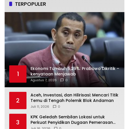
TERPOPULER
Ekonomi Tumbuh 5,29%: Prabowo Dikritik –
1
kenyataan Menjawab
Agustus 7, 2026
0
Aceh, Investasi, dan Hilirisasi: Mencari Titik
2
Temu di Tengah Polemik Blok Andaman
Juli 11, 2026
0
KPK Geledah Sembilan Lokasi untuk
3
Perkuat Penyidikan Dugaan Pemerasan
Bupati Sukoharjo Nonaktif
Juli 16, 2026
0