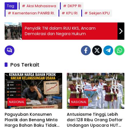
Tag:
Aksi Mahasiswa
DKPP RI
Kementerian PANRB RI.
KPU RI
Sekjen KPU
Penyidik TNI dalam RUU KKS, Ancam
Demokrasi dan Negara Hukum
Pos Terkait
NASIONAL
NASIONAL
Paguyuban Konsumen
Antusiasme Tinggi, Lebih
Plastik dan Benang Minta
dari 128 Ribu Orang Daftar
Harga Bahan Baku Tidak
Undangan Upacara HUT