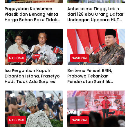
Paguyuban Konsumen
Antusiasme Tinggi, Lebih
Plastik dan Benang Minta
dari 128 Ribu Orang Daftar
Harga Bahan Baku Tidak
Undangan Upacara HUT
Naik
Ke-81 RI di Istana Merdeka
NASIONAL
NASIONAL
Isu Pergantian Kapolri
Bertemu Periset BRIN,
Dibantah Istana, Prasetyo
Prabowo Tekankan
Hadi: Tidak Ada Surpres
Pendekatan Saintifik
sebagai Fondasi Kemajuan
Bangsa
NASIONAL
NASIONAL