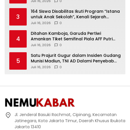
Bupati Sukoharjo Nonaktif
Juli 16, 2026
0
164 Siswa Disabilitas Ikuti Program “Istana
3
untuk Anak Sekolah”, Kenali Sejarah
Bangsa dan Pemerintahan
Juli 16, 2026
0
Ditahan Kamboja, Garuda Pertiwi
4
Amankan Tiket Semifinal Piala AFF Putri
2026
Juli 16, 2026
0
Satu Prajurit Gugur dalam Insiden Gudang
5
Munisi Madiun, TNI AD Dalami Penyebab
Ledakan
Juli 16, 2026
0
Jl. Jenderal Basuki Rachmat, Cipinang, Kecamatan
Jatinegara, Kota Jakarta Timur, Daerah Khusus Ibukota
Jakarta 13410