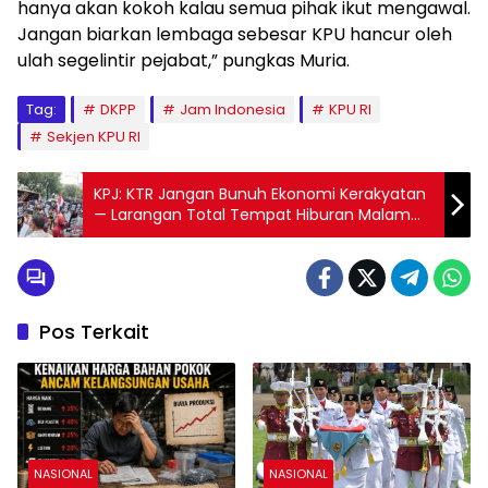
hanya akan kokoh kalau semua pihak ikut mengawal.
Jangan biarkan lembaga sebesar KPU hancur oleh
ulah segelintir pejabat,” pungkas Muria.
Tag:
DKPP
Jam Indonesia
KPU RI
Sekjen KPU RI
KPJ: KTR Jangan Bunuh Ekonomi Kerakyatan
— Larangan Total Tempat Hiburan Malam
Berisiko Rugikan Warga dan Usaha
Pos Terkait
NASIONAL
NASIONAL