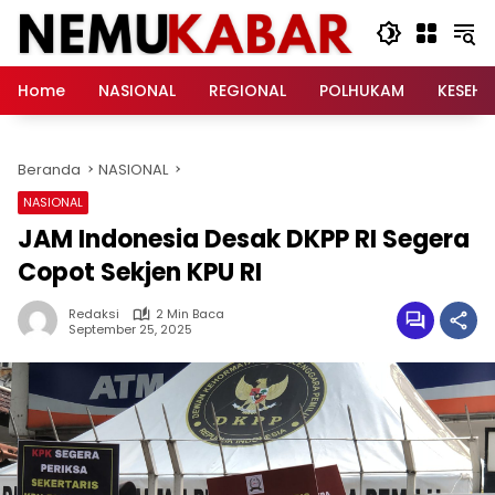
Langsung
ke
konten
Home
NASIONAL
REGIONAL
POLHUKAM
KESEH
Beranda
NASIONAL
NASIONAL
JAM Indonesia Desak DKPP RI Segera
Copot Sekjen KPU RI
Redaksi
2 Min Baca
September 25, 2025