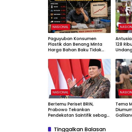
NASIONAL
NASION
Paguyuban Konsumen
Antusia
Plastik dan Benang Minta
128 Rib
Harga Bahan Baku Tidak
Undang
Naik
81 RI d
NASIONAL
NASION
Bertemu Periset BRIN,
Tema M
Prabowo Tekankan
Diumum
Pendekatan Saintifik sebagai
Gallian
Fondasi Kemajuan Bangsa
Dunia F
Tinggalkan Balasan