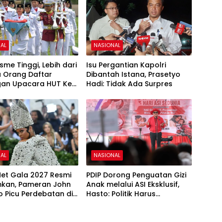
AL
NASIONAL
sme Tinggi, Lebih dari
Isu Pergantian Kapolri
u Orang Daftar
Dibantah Istana, Prasetyo
an Upacara HUT Ke-
Hadi: Tidak Ada Surpres
i Istana Merdeka
AL
NASIONAL
et Gala 2027 Resmi
PDIP Dorong Penguatan Gizi
kan, Pameran John
Anak melalui ASI Eksklusif,
o Picu Perdebatan di
Hasto: Politik Harus
ashion
Membangun Peradaban