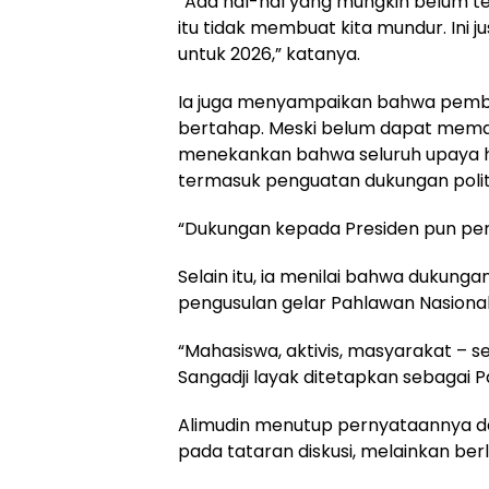
“Ada hal-hal yang mungkin belum ter
itu tidak membuat kita mundur. Ini
untuk 2026,” katanya.
Ia juga menyampaikan bahwa pemb
bertahap. Meski belum dapat memas
menekankan bahwa seluruh upaya har
termasuk penguatan dukungan polit
“Dukungan kepada Presiden pun perl
Selain itu, ia menilai bahwa dukung
pengusulan gelar Pahlawan Nasional
“Mahasiswa, aktivis, masyarakat – 
Sangadji layak ditetapkan sebagai P
Alimudin menutup pernyataannya den
pada tataran diskusi, melainkan ber