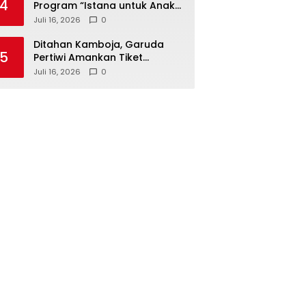
4
Program “Istana untuk Anak
Sekolah”, Kenali Sejarah
Juli 16, 2026
0
Bangsa dan Pemerintahan
Ditahan Kamboja, Garuda
5
Pertiwi Amankan Tiket
Semifinal Piala AFF Putri 2026
Juli 16, 2026
0