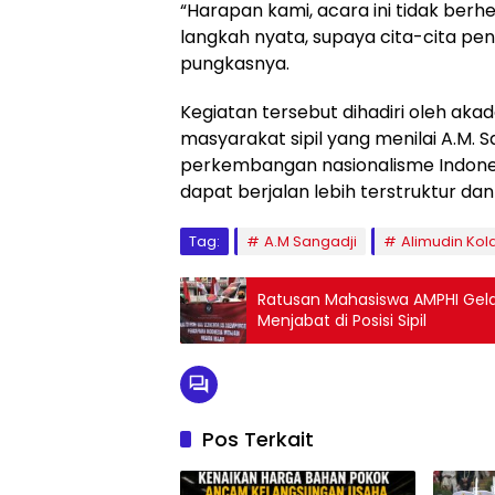
“Harapan kami, acara ini tidak berhen
langkah nyata, supaya cita-cita pe
pungkasnya.
Kegiatan tersebut dihadiri oleh akade
masyarakat sipil yang menilai A.M. S
perkembangan nasionalisme Indone
dapat berjalan lebih terstruktur da
Tag:
A.M Sangadji
Alimudin Kol
Ratusan Mahasiswa AMPHI Gelar
Menjabat di Posisi Sipil
Pos Terkait