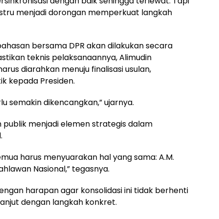
sinkronisasi dengan baik sehingga terlewat. Tapi
 justru menjadi dorongan memperkuat langkah
ahasan bersama DPR akan dilakukan secara
tikan teknis pelaksanaannya, Alimudin
us diarahkan menuju finalisasi usulan,
ik kepada Presiden.
u semakin dikencangkan,” ujarnya.
an publik menjadi elemen strategis dalam
.
semua harus menyuarakan hal yang sama: A.M.
ahlawan Nasional,” tegasnya.
gan harapan agar konsolidasi ini tidak berhenti
lanjut dengan langkah konkret.