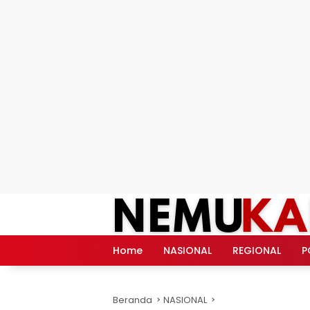
Langsung
ke
konten
Home
NASIONAL
REGIONAL
P
Beranda
NASIONAL