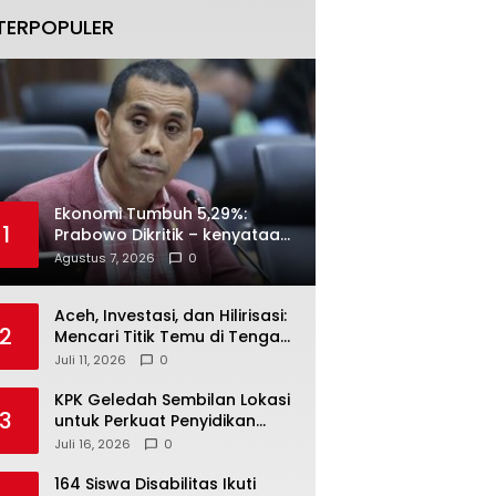
TERPOPULER
Ekonomi Tumbuh 5,29%:
1
Prabowo Dikritik – kenyataan
Menjawab
Agustus 7, 2026
0
Aceh, Investasi, dan Hilirisasi:
2
Mencari Titik Temu di Tengah
Polemik Blok Andaman
Juli 11, 2026
0
KPK Geledah Sembilan Lokasi
3
untuk Perkuat Penyidikan
Dugaan Pemerasan Bupati
Juli 16, 2026
0
Sukoharjo Nonaktif
164 Siswa Disabilitas Ikuti