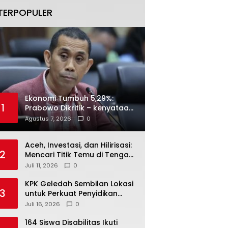
TERPOPULER
Ekonomi Tumbuh 5,29%:
1
Prabowo Dikritik – kenyataan
Menjawab
Agustus 7, 2026
0
Aceh, Investasi, dan Hilirisasi:
2
Mencari Titik Temu di Tengah
Polemik Blok Andaman
Juli 11, 2026
0
KPK Geledah Sembilan Lokasi
3
untuk Perkuat Penyidikan
Dugaan Pemerasan Bupati
Juli 16, 2026
0
Sukoharjo Nonaktif
164 Siswa Disabilitas Ikuti