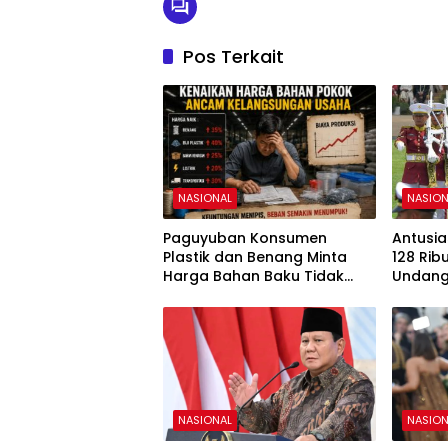
Pos Terkait
NASIONAL
NASION
Paguyuban Konsumen
Antusia
Plastik dan Benang Minta
128 Rib
Harga Bahan Baku Tidak
Undang
Naik
81 RI d
NASIONAL
NASION