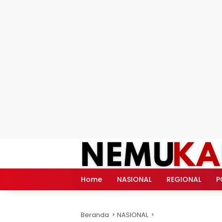
Langsung
ke
konten
Home
NASIONAL
REGIONAL
P
Beranda
NASIONAL