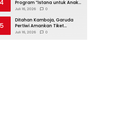
4
Program “Istana untuk Anak
Sekolah”, Kenali Sejarah
Juli 16, 2026
0
Bangsa dan Pemerintahan
Ditahan Kamboja, Garuda
5
Pertiwi Amankan Tiket
Semifinal Piala AFF Putri 2026
Juli 16, 2026
0