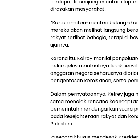
terdapat kesenjangan antara lapora
dirasakan masyarakat.
“Kalau menteri-menteri bidang ekon
mereka akan melihat langsung bera
rakyat terlihat bahagia, tetapi di 
ujarnya.
Karena itu, Kelrey menilai pengelua
belum jelas manfaatnya tidak sensi
anggaran negara seharusnya diprio
pengentasan kemiskinan, serta perli
Dalam pernyataannya, Kelrey juga
sama menolak rencana keanggotaa
pemerintah mendengarkan suara pu
pada kesejahteraan rakyat dan kon
Palestina.
Ia secara khusus mendesak Preside