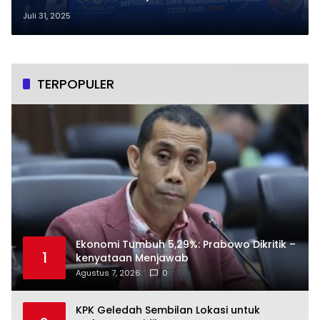
Perlindungan untuk Sopir Truk
Juli 31, 2025
TERPOPULER
Ekonomi Tumbuh 5,29%: Prabowo Dikritik –
1
kenyataan Menjawab
Agustus 7, 2026
0
KPK Geledah Sembilan Lokasi untuk