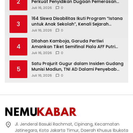
2
Perkuat Penyidikan Dugaan Pemerasan
Bupati Sukoharjo Nonaktif
Juli 16, 2026
0
164 Siswa Disabilitas Ikuti Program “Istana
3
untuk Anak Sekolah”, Kenali Sejarah
Bangsa dan Pemerintahan
Juli 16, 2026
0
Ditahan Kamboja, Garuda Pertiwi
4
Amankan Tiket Semifinal Piala AFF Putri
2026
Juli 16, 2026
0
Satu Prajurit Gugur dalam Insiden Gudang
5
Munisi Madiun, TNI AD Dalami Penyebab
Ledakan
Juli 16, 2026
0
Jl. Jenderal Basuki Rachmat, Cipinang, Kecamatan
Jatinegara, Kota Jakarta Timur, Daerah Khusus Ibukota