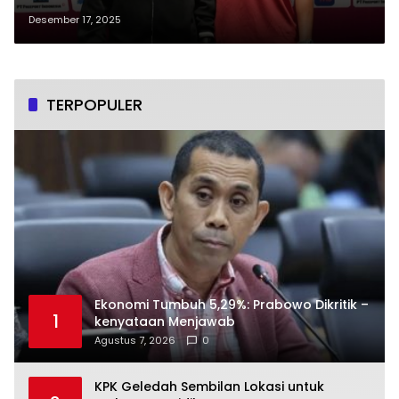
2025, Shin Tae Yong Ungkap
Desember 17, 2025
Proses Panjang di Baliknya
TERPOPULER
Ekonomi Tumbuh 5,29%: Prabowo Dikritik –
1
kenyataan Menjawab
Agustus 7, 2026
0
KPK Geledah Sembilan Lokasi untuk