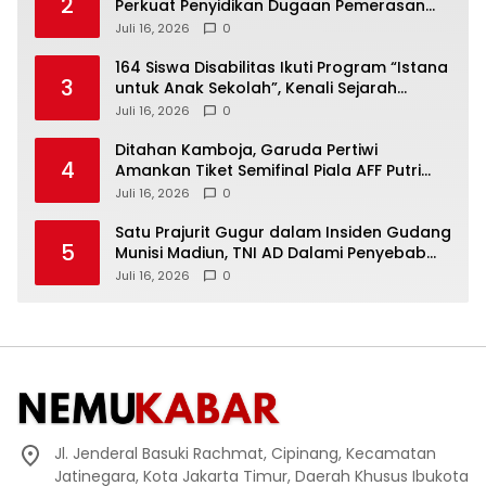
2
Perkuat Penyidikan Dugaan Pemerasan
Bupati Sukoharjo Nonaktif
Juli 16, 2026
0
164 Siswa Disabilitas Ikuti Program “Istana
3
untuk Anak Sekolah”, Kenali Sejarah
Bangsa dan Pemerintahan
Juli 16, 2026
0
Ditahan Kamboja, Garuda Pertiwi
4
Amankan Tiket Semifinal Piala AFF Putri
2026
Juli 16, 2026
0
Satu Prajurit Gugur dalam Insiden Gudang
5
Munisi Madiun, TNI AD Dalami Penyebab
Ledakan
Juli 16, 2026
0
Jl. Jenderal Basuki Rachmat, Cipinang, Kecamatan
Jatinegara, Kota Jakarta Timur, Daerah Khusus Ibukota