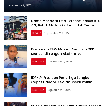
Mantan Istri Presiden ke-8
September 4, 2025
Nama Menpora Dito Terseret Kasus BTS
4G, Publik Minta KPK Bertindak Tegas
BRVOX
September 2, 2025
Dorongan PAW Massal Anggota DPR
Muncul di Tengah Aksi Protes
NASIONAL
September 1, 2025
IDP-LP: Presiden Perlu Tiga Langkah
Cepat Hadapi Gejolak Sosial Politik
NASIONAL
Agustus 29, 2025
Puan Maharani dan Sufmi Dasco Ahmad