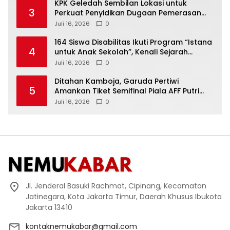
KPK Geledah Sembilan Lokasi untuk
3
Perkuat Penyidikan Dugaan Pemerasan
Bupati Sukoharjo Nonaktif
Juli 16, 2026
0
164 Siswa Disabilitas Ikuti Program “Istana
4
untuk Anak Sekolah”, Kenali Sejarah
Bangsa dan Pemerintahan
Juli 16, 2026
0
Ditahan Kamboja, Garuda Pertiwi
5
Amankan Tiket Semifinal Piala AFF Putri
2026
Juli 16, 2026
0
Jl. Jenderal Basuki Rachmat, Cipinang, Kecamatan
Jatinegara, Kota Jakarta Timur, Daerah Khusus Ibukota
Jakarta 13410
kontaknemukabar@gmail.com