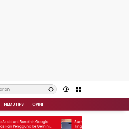
NEMUTIPS
OPINI
stant Berakhir, Google
Samsung Galaxy S27 Ultra Berpotens
an Pengguna ke Gemini
Tinggalkan Kamera Telefoto 10MP, Z F