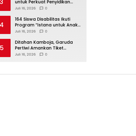
3
untuk Perkuat Penyidikan
Dugaan Pemerasan Bupati
Juli 16, 2026
0
Sukoharjo Nonaktif
164 Siswa Disabilitas Ikuti
4
Program “Istana untuk Anak
Sekolah”, Kenali Sejarah
Juli 16, 2026
0
Bangsa dan Pemerintahan
Ditahan Kamboja, Garuda
5
Pertiwi Amankan Tiket
Semifinal Piala AFF Putri 2026
Juli 16, 2026
0