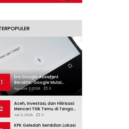
ap
Fokus pada Optimalisasi Daya
TERPOPULER
Era Google Assistant
1
Berakhir, Google Mulai
Migrasikan Pengguna ke
Agustus 7, 2026
0
Gemini Secara Bertahap
Aceh, Investasi, dan Hilirisasi:
2
Mencari Titik Temu di Tengah
Polemik Blok Andaman
Juli 11, 2026
0
KPK Geledah Sembilan Lokasi