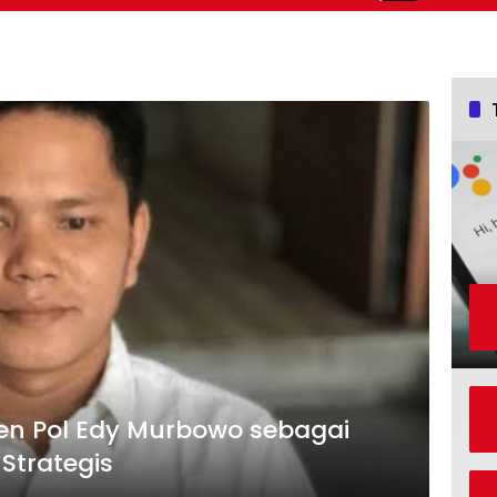
Secara Bertah
jen Pol Edy Murbowo sebagai
Strategis