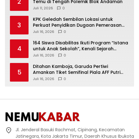
2
Temu di Tengah Polemik Blok Andaman
Juli 11, 2026
0
KPK Geledah Sembilan Lokasi untuk
3
Perkuat Penyidikan Dugaan Pemerasan
Bupati Sukoharjo Nonaktif
Juli 16, 2026
0
164 Siswa Disabilitas Ikuti Program “Istana
4
untuk Anak Sekolah”, Kenali Sejarah
Bangsa dan Pemerintahan
Juli 16, 2026
0
Ditahan Kamboja, Garuda Pertiwi
5
Amankan Tiket Semifinal Piala AFF Putri
2026
Juli 16, 2026
0
Jl. Jenderal Basuki Rachmat, Cipinang, Kecamatan
Jatinegara, Kota Jakarta Timur, Daerah Khusus Ibukota