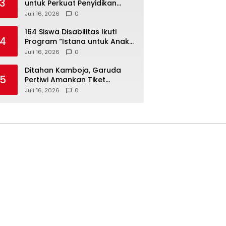
3
untuk Perkuat Penyidikan
Dugaan Pemerasan Bupati
Juli 16, 2026
0
Sukoharjo Nonaktif
164 Siswa Disabilitas Ikuti
4
Program “Istana untuk Anak
Sekolah”, Kenali Sejarah
Juli 16, 2026
0
Bangsa dan Pemerintahan
Ditahan Kamboja, Garuda
5
Pertiwi Amankan Tiket
Semifinal Piala AFF Putri 2026
Juli 16, 2026
0