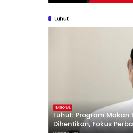
Luhut
NASIONAL
Luhut: Program Makan Be
Dihentikan, Fokus Perb
Pangan