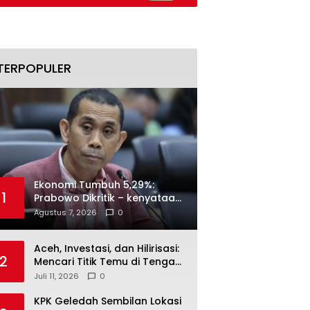
Naik
TERPOPULER
Ekonomi Tumbuh 5,29%:
1
Prabowo Dikritik – kenyataan
Menjawab
Agustus 7, 2026
0
Aceh, Investasi, dan Hilirisasi:
2
Mencari Titik Temu di Tengah
Polemik Blok Andaman
Juli 11, 2026
0
KPK Geledah Sembilan Lokasi