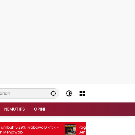
NEMUTIPS
OPINI
 5,29%: Prabowo Dikritik –
Paguyuban Konsumen Plastik dan
njawab
Benang Minta Harga Bahan Baku T