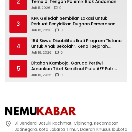
2
Temu di Tengah Polemik Blok Andaman
Juli 11, 2026
0
KPK Geledah Sembilan Lokasi untuk
3
Perkuat Penyidikan Dugaan Pemerasan
Bupati Sukoharjo Nonaktif
Juli 16, 2026
0
164 Siswa Disabilitas Ikuti Program “Istana
4
untuk Anak Sekolah”, Kenali Sejarah
Bangsa dan Pemerintahan
Juli 16, 2026
0
Ditahan Kamboja, Garuda Pertiwi
5
Amankan Tiket Semifinal Piala AFF Putri
2026
Juli 16, 2026
0
Jl. Jenderal Basuki Rachmat, Cipinang, Kecamatan
Jatinegara, Kota Jakarta Timur, Daerah Khusus Ibukota