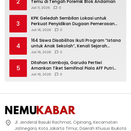
2
Temu di Tengah Polemik Blok Andaman
Juli 11, 2026
0
KPK Geledah Sembilan Lokasi untuk
3
Perkuat Penyidikan Dugaan Pemerasan
Bupati Sukoharjo Nonaktif
Juli 16, 2026
0
164 Siswa Disabilitas Ikuti Program “Istana
4
untuk Anak Sekolah”, Kenali Sejarah
Bangsa dan Pemerintahan
Juli 16, 2026
0
Ditahan Kamboja, Garuda Pertiwi
5
Amankan Tiket Semifinal Piala AFF Putri
2026
Juli 16, 2026
0
Jl. Jenderal Basuki Rachmat, Cipinang, Kecamatan
Jatinegara, Kota Jakarta Timur, Daerah Khusus Ibukota