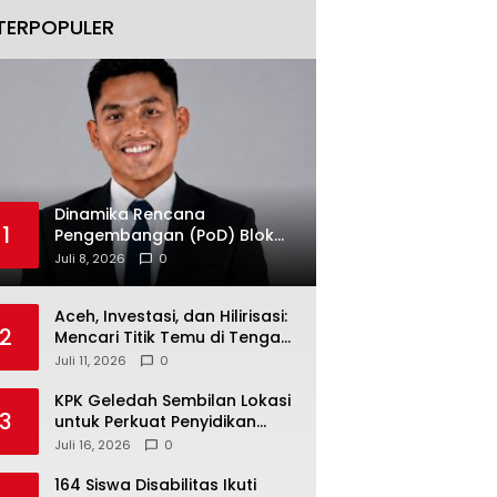
TERPOPULER
Dinamika Rencana
1
Pengembangan (PoD) Blok
Andaman: Jangan Sampai
Juli 8, 2026
0
Harapan Investasi Aceh
Tersandera
Aceh, Investasi, dan Hilirisasi:
2
Mencari Titik Temu di Tengah
Polemik Blok Andaman
Juli 11, 2026
0
KPK Geledah Sembilan Lokasi
3
untuk Perkuat Penyidikan
Dugaan Pemerasan Bupati
Juli 16, 2026
0
Sukoharjo Nonaktif
164 Siswa Disabilitas Ikuti