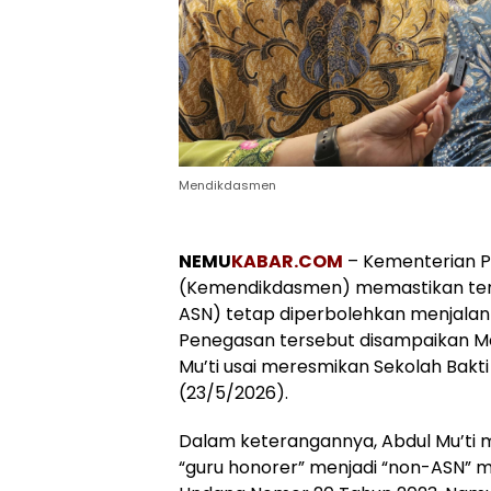
Mendikdasmen
NEMU
KABAR.COM
– Kementerian P
(Kemendikdasmen) memastikan tena
ASN) tetap diperbolehkan menjalanka
Penegasan tersebut disampaikan M
Mu’ti usai meresmikan Sekolah Bakti
(23/5/2026).
Dalam keterangannya, Abdul Mu’ti 
“guru honorer” menjadi “non-ASN” 