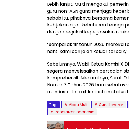
Lebih lanjut, Mu’ti mengakui peme
guru non-ASN guna menjaga keberla
sebab itu, pihaknya bersama kemen
kebijakan agar kebutuhan tenaga p
dengan regulasi kepegawaian nasion
“Sampai akhir tahun 2026 mereka tet
nanti kami cari jalan keluar terbaik,
Sebelumnya, Wakil Ketua Komisi X D
segera menyelesaikan persoalan st
komprehensif. Menurutnya, Surat E
Nomor 7 Tahun 2026 baru sebatas 
mendasar terkait kepastian status t
Tag:
AbdulMuti
GuruHonorer
PendidikanIndonesia