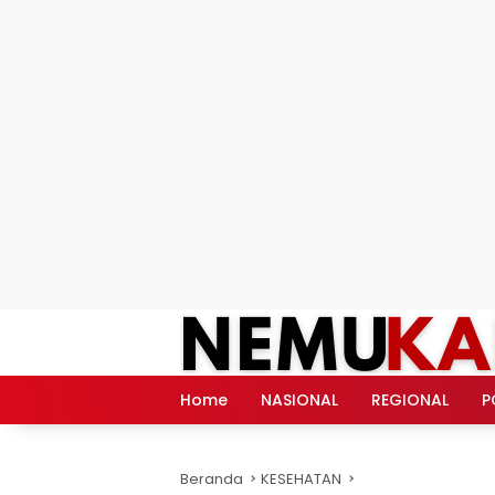
Langsung
ke
konten
Home
NASIONAL
REGIONAL
P
Beranda
KESEHATAN