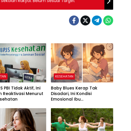
Sekolah Rakyat Belum Sesuai Target
ATAN
KESEHATAN
S PBI Tidak Aktif, Ini
Baby Blues Kerap Tak
 Reaktivasi Menurut
Disadari, Ini Kondisi
esehatan
Emosional Ibu
Pascamelahirkan