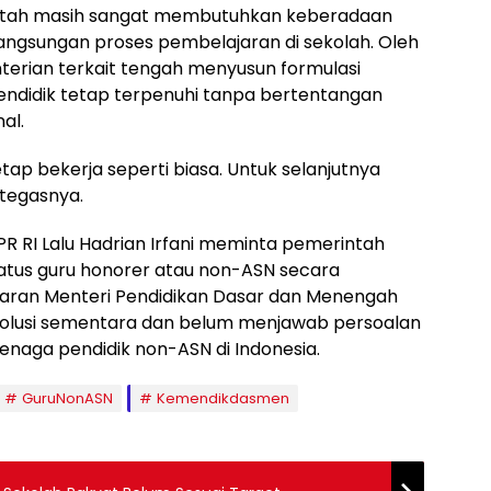
rintah masih sangat membutuhkan keberadaan
ngsungan proses pembelajaran di sekolah. Oleh
terian terkait tengah menyusun formulasi
endidik tetap terpenuhi tanpa bertentangan
al.
ap bekerja seperti biasa. Untuk selanjutnya
” tegasnya.
PR RI Lalu Hadrian Irfani meminta pemerintah
atus guru honorer atau non-ASN secara
daran Menteri Pendidikan Dasar dan Menengah
solusi sementara dan belum menjawab persoalan
enaga pendidik non-ASN di Indonesia.
GuruNonASN
Kemendikdasmen