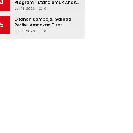
4
Program “Istana untuk Anak
Sekolah”, Kenali Sejarah
Juli 16, 2026
0
Bangsa dan Pemerintahan
Ditahan Kamboja, Garuda
5
Pertiwi Amankan Tiket
Semifinal Piala AFF Putri 2026
Juli 16, 2026
0