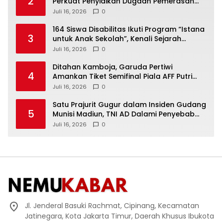
2
Perkuat Penyidikan Dugaan Pemerasan
Bupati Sukoharjo Nonaktif
Juli 16, 2026
0
164 Siswa Disabilitas Ikuti Program “Istana
3
untuk Anak Sekolah”, Kenali Sejarah
Bangsa dan Pemerintahan
Juli 16, 2026
0
Ditahan Kamboja, Garuda Pertiwi
4
Amankan Tiket Semifinal Piala AFF Putri
2026
Juli 16, 2026
0
Satu Prajurit Gugur dalam Insiden Gudang
5
Munisi Madiun, TNI AD Dalami Penyebab
Ledakan
Juli 16, 2026
0
Jl. Jenderal Basuki Rachmat, Cipinang, Kecamatan
Jatinegara, Kota Jakarta Timur, Daerah Khusus Ibukota