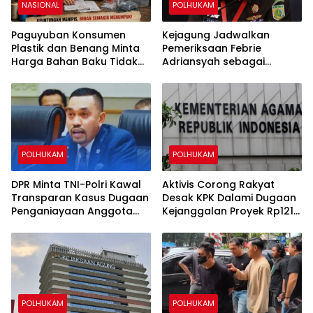
NASIONAL
POLHUKAM
Paguyuban Konsumen
Kejagung Jadwalkan
Plastik dan Benang Minta
Pemeriksaan Febrie
Harga Bahan Baku Tidak
Adriansyah sebagai
Naik
Tersangka Kasus Dugaan
TPPU
POLHUKAM
POLHUKAM
DPR Minta TNI-Polri Kawal
Aktivis Corong Rakyat
Transparan Kasus Dugaan
Desak KPK Dalami Dugaan
Penganiayaan Anggota
Kejanggalan Proyek Rp121
Polri di Palmerah
Miliar di Kementerian
Agama
POLHUKAM
POLHUKAM