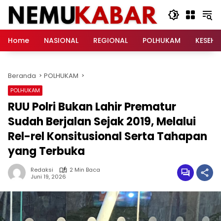
Langsung
ke
konten
Home
NASIONAL
REGIONAL
POLHUKAM
KESEH
Beranda
POLHUKAM
POLHUKAM
RUU Polri Bukan Lahir Prematur
Sudah Berjalan Sejak 2019, Melalui
Rel-rel Konsitusional Serta Tahapan
yang Terbuka
Redaksi
2 Min Baca
Juni 19, 2026