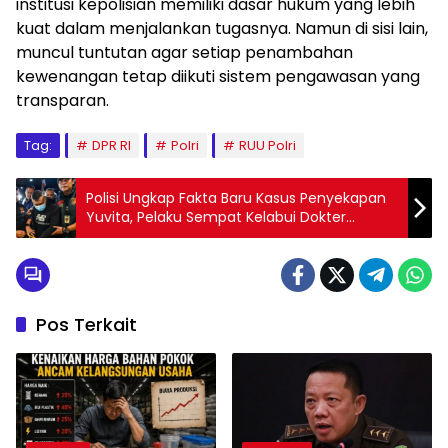
institusi kepolisian memiliki dasar hukum yang lebih
kuat dalam menjalankan tugasnya. Namun di sisi lain,
muncul tuntutan agar setiap penambahan
kewenangan tetap diikuti sistem pengawasan yang
transparan.
Tag:
DPR RI
Polri
RUU Polri
Polisi Ungkap Fakta Baru Kasus Penyekapan
Yuvita, Pelaku Sempat Kelabui Dokter
dengan Alasan Kecelakaan
Pos Terkait