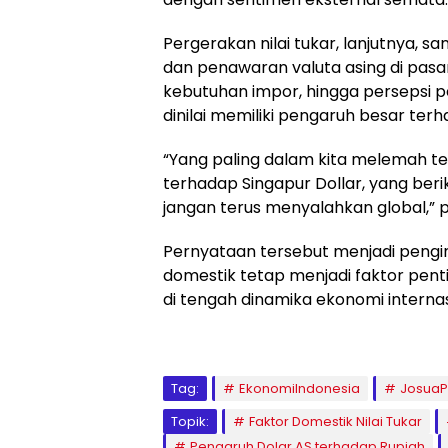
Pergerakan nilai tukar, lanjutnya,
dan penawaran valuta asing di pasar
kebutuhan impor, hingga persepsi p
dinilai memiliki pengaruh besar terha
“Yang paling dalam kita melemah ter
terhadap Singapur Dollar, yang ber
jangan terus menyalahkan global,” 
Pernyataan tersebut menjadi peng
domestik tetap menjadi faktor pent
di tengah dinamika ekonomi interna
Tag:
EkonomiIndonesia
Josua
Topik:
Faktor Domestik Nilai Tukar
Pengaruh Dolar AS terhadap Rupiah