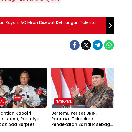
i Rayan, AC Milan Disebut Kehilangan Talenta
AL
NASIONAL
gantian Kapolri
Bertemu Periset BRIN,
h Istana, Prasetyo
Prabowo Tekankan
idak Ada Surpres
Pendekatan Saintifik sebagai
Fondasi Kemajuan Bangsa