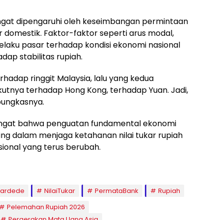
 sangat dipengaruhi oleh keseimbangan permintaan
 domestik. Faktor-faktor seperti arus modal,
elaku pasar terhadap kondisi ekonomi nasional
dap stabilitas rupiah.
hadap ringgit Malaysia, lalu yang kedua
ikutnya terhadap Hong Kong, terhadap Yuan. Jadi,
pungkasnya.
ingat bahwa penguatan fundamental ekonomi
ing dalam menjaga ketahanan nilai tukar rupiah
sional yang terus berubah.
Pardede
NilaiTukar
PermataBank
Rupiah
Pelemahan Rupiah 2026
Pergerakan Mata Uang Asia