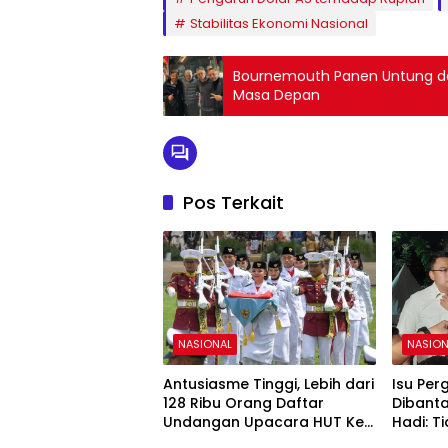
Stabilitas Ekonomi Nasional
Bournemouth Panen Untung dar
Masa Depan
Pos Terkait
NASIONAL
NASION
Antusiasme Tinggi, Lebih dari
Isu Per
128 Ribu Orang Daftar
Dibanta
Undangan Upacara HUT Ke-
Hadi: T
81 RI di Istana Merdeka