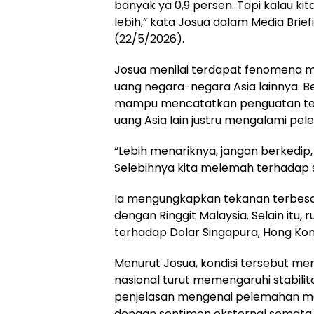
banyak ya 0,9 persen. Tapi kalau ki
lebih,” kata Josua dalam Media Brie
(22/5/2026).
Josua menilai terdapat fenomena 
uang negara-negara Asia lainnya. 
mampu mencatatkan penguatan ter
uang Asia lain justru mengalami pel
“Lebih menariknya, jangan berkedip
Selebihnya kita melemah terhadap s
Ia mengungkapkan tekanan terbesar
dengan Ringgit Malaysia. Selain itu,
terhadap Dolar Singapura, Hong Kong
Menurut Josua, kondisi tersebut m
nasional turut memengaruhi stabilitas
penjelasan mengenai pelemahan mat
dengan sentimen eksternal semata.