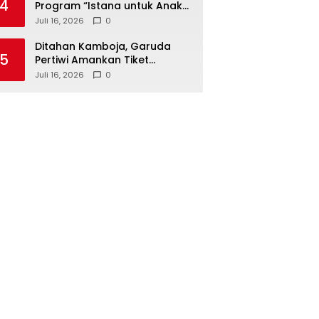
4
Program “Istana untuk Anak
Sekolah”, Kenali Sejarah
Juli 16, 2026
0
Bangsa dan Pemerintahan
Ditahan Kamboja, Garuda
5
Pertiwi Amankan Tiket
Semifinal Piala AFF Putri 2026
Juli 16, 2026
0