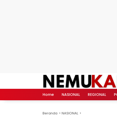
Langsung
ke
konten
Home
NASIONAL
REGIONAL
P
Beranda
NASIONAL