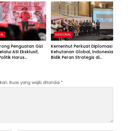
AL
NASIONAL
rong Penguatan Gizi
Kemenhut Perkuat Diplomasi
lalui ASI Eksklusif,
Kehutanan Global, Indonesia
Politik Harus
Bidik Peran Strategis di
ngun Peradaban
Forum Internasional
kan.
Ruas yang wajib ditandai
*