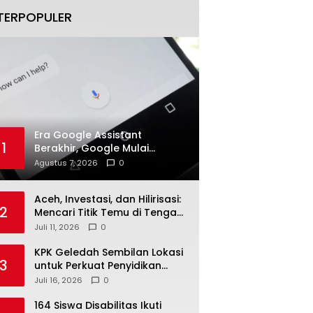
TERPOPULER
Era Google Assistant
1
Berakhir, Google Mulai
Migrasikan Pengguna ke
Agustus 7, 2026
0
Gemini Secara Bertahap
Aceh, Investasi, dan Hilirisasi:
2
Mencari Titik Temu di Tengah
Polemik Blok Andaman
Juli 11, 2026
0
KPK Geledah Sembilan Lokasi
3
untuk Perkuat Penyidikan
Dugaan Pemerasan Bupati
Juli 16, 2026
0
Sukoharjo Nonaktif
164 Siswa Disabilitas Ikuti