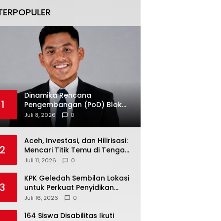
TERPOPULER
Dinamika Rencana
1
Pengembangan (PoD) Blok
Andaman: Jangan Sampai
Juli 8, 2026
0
Harapan Investasi Aceh
Tersandera
Aceh, Investasi, dan Hilirisasi:
2
Mencari Titik Temu di Tengah
Polemik Blok Andaman
Juli 11, 2026
0
KPK Geledah Sembilan Lokasi
3
untuk Perkuat Penyidikan
Dugaan Pemerasan Bupati
Juli 16, 2026
0
Sukoharjo Nonaktif
164 Siswa Disabilitas Ikuti