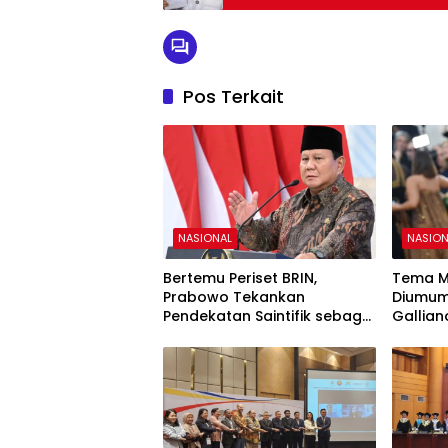
Pos Terkait
NASIONAL
NASION
Bertemu Periset BRIN,
Tema M
Prabowo Tekankan
Diumum
Pendekatan Saintifik sebagai
Gallian
Fondasi Kemajuan Bangsa
Dunia F