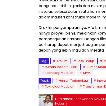
menawarkan perlindungan suhu dan
bangunan lebih higienis dan minim 
instalasi selesai dalam satu hari me
dalam industri konstruksi modern In
Di akhir penyampaiannya, Afo Lim
hanya proyek bisnis, melainkan k
pembangunan nasional. Dengan filosof
berharap dapat menjadi bagian pe
depan yang lebih maju dan merata.
Tag:
Afo Lim
Foss Group
I
Rumah Modern 1 Hari
Rumah Modu
Teknologi Modular
UPVC
Topik:
Hunian Terjangkau
Inovas
Teknologi Modular
Transformasi K
Dua Narasi Berlawanan: Roy Su
Hukum