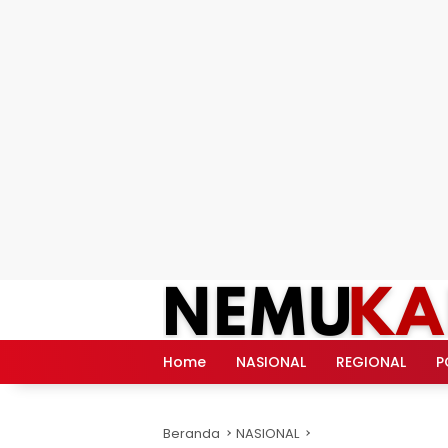
Langsung
ke
konten
Home
NASIONAL
REGIONAL
P
Beranda
NASIONAL