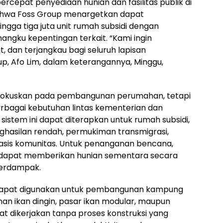
ercepat penyediaan hunian dan fasilitas publik di
bahwa Foss Group menargetkan dapat
gga tiga juta unit rumah subsidi dengan
gku kepentingan terkait. “Kami ingin
, dan terjangkau bagi seluruh lapisan
up, Afo Lim, dalam keterangannya, Minggu,
 difokuskan pada pembangunan perumahan, tetapi
rbagai kebutuhan lintas kementerian dan
 sistem ini dapat diterapkan untuk rumah subsidi,
hasilan rendah, permukiman transmigrasi,
sis komunitas. Untuk penanganan bencana,
g dapat memberikan hunian sementara secara
terdampak.
ni dapat digunakan untuk pembangunan kampung
an ikan dingin, pasar ikan modular, maupun
 dikerjakan tanpa proses konstruksi yang