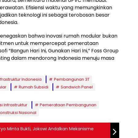
 suara, sementara material UPVC membuat
perawatan. Efisiensi waktu yang memungkinkan
njadikan teknologi ini sebagai terobosan besar
donesia.
 menegaskan bahwa inovasi rumah modular bukan
omitmen untuk mempercepat pemerataan
i “Bangun Hari Ini, Gunakan Hari Ini,” Foss Group
nting dalam mendorong Indonesia menuju masa
nfrastruktur Indonesia
Pembangunan 3T
lar
Rumah Subsidi
Sandwich Panel
i Infrastruktur
Pemerataan Pembangunan
onstruksi Nasional
ryo Minta Bukti, Jokowi Andalkan Mekanisme