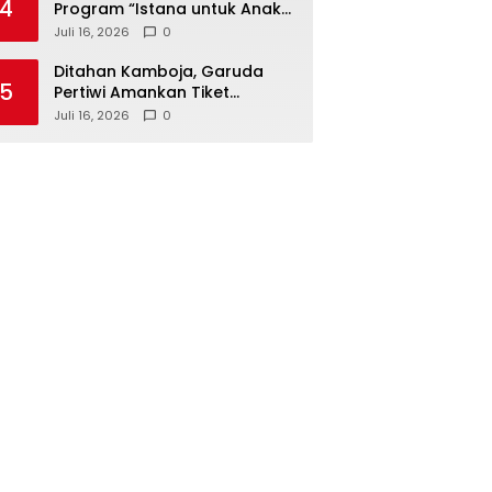
4
Program “Istana untuk Anak
Sekolah”, Kenali Sejarah
Juli 16, 2026
0
Bangsa dan Pemerintahan
Ditahan Kamboja, Garuda
5
Pertiwi Amankan Tiket
Semifinal Piala AFF Putri 2026
Juli 16, 2026
0