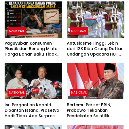
NASIONAL
NASIONAL
Paguyuban Konsumen
Antusiasme Tinggi, Lebih
Plastik dan Benang Minta
dari 128 Ribu Orang Daftar
Harga Bahan Baku Tidak
Undangan Upacara HUT
Naik
Ke-81 RI di Istana Merdeka
NASIONAL
NASIONAL
Isu Pergantian Kapolri
Bertemu Periset BRIN,
Dibantah Istana, Prasetyo
Prabowo Tekankan
Hadi: Tidak Ada Surpres
Pendekatan Saintifik
sebagai Fondasi Kemajuan
Bangsa