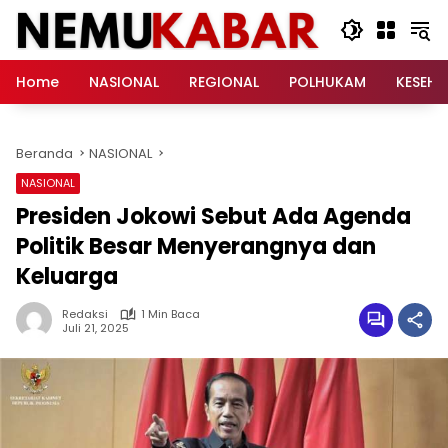
Langsung
ke
konten
Home
NASIONAL
REGIONAL
POLHUKAM
KESEH
Beranda
NASIONAL
NASIONAL
Presiden Jokowi Sebut Ada Agenda
Politik Besar Menyerangnya dan
Keluarga
Redaksi
1 Min Baca
Juli 21, 2025