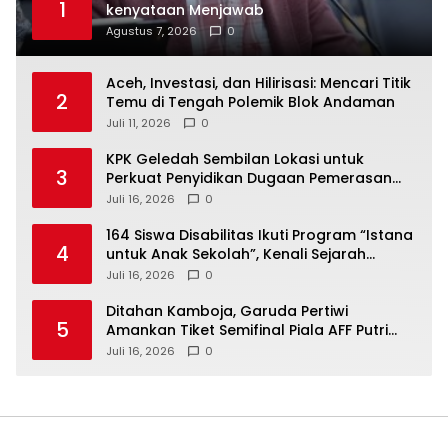
1
kenyataan Menjawab
Agustus 7, 2026
0
Aceh, Investasi, dan Hilirisasi: Mencari Titik
2
Temu di Tengah Polemik Blok Andaman
Juli 11, 2026
0
KPK Geledah Sembilan Lokasi untuk
3
Perkuat Penyidikan Dugaan Pemerasan
Bupati Sukoharjo Nonaktif
Juli 16, 2026
0
164 Siswa Disabilitas Ikuti Program “Istana
4
untuk Anak Sekolah”, Kenali Sejarah
Bangsa dan Pemerintahan
Juli 16, 2026
0
Ditahan Kamboja, Garuda Pertiwi
5
Amankan Tiket Semifinal Piala AFF Putri
2026
Juli 16, 2026
0