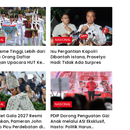
AL
NASIONAL
sme Tinggi, Lebih dari
Isu Pergantian Kapolri
u Orang Daftar
Dibantah Istana, Prasetyo
an Upacara HUT Ke-
Hadi: Tidak Ada Surpres
i Istana Merdeka
AL
NASIONAL
et Gala 2027 Resmi
PDIP Dorong Penguatan Gizi
kan, Pameran John
Anak melalui ASI Eksklusif,
o Picu Perdebatan di
Hasto: Politik Harus