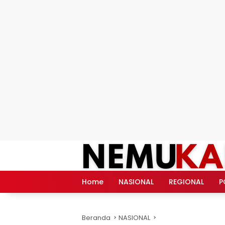
Langsung
ke
konten
Home
NASIONAL
REGIONAL
P
Beranda
NASIONAL