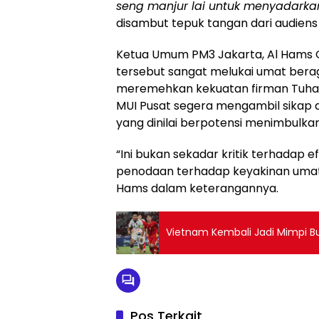
seng manjur lai untuk menyadarka
disambut tepuk tangan dari audiens 
Ketua Umum PM3 Jakarta, Al Hams
tersebut sangat melukai umat berag
meremehkan kekuatan firman Tuhan
MUI Pusat segera mengambil sikap 
yang dinilai berpotensi menimbul
“Ini bukan sekadar kritik terhadap 
penodaan terhadap keyakinan umat I
Hams dalam keterangannya.
Vietnam Kembali Jadi Mimpi Bu
Pos Terkait