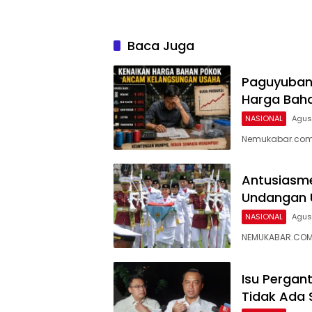
Baca Juga
Paguyuban 
Harga Baha
NASIONAL
Agus
Nemukabar.com 
Antusiasme 
Undangan U
NASIONAL
Agus
NEMUKABAR.COM 
Isu Pergant
Tidak Ada 