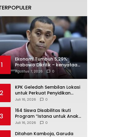
TERPOPULER
Ekonomi Tumbuh 5,29%:
1
Prabowo Dikritik – kenyataan
Menjawab
Agustus 7, 2026
0
KPK Geledah Sembilan Lokasi
2
untuk Perkuat Penyidikan
Dugaan Pemerasan Bupati
Juli 16, 2026
0
Sukoharjo Nonaktif
164 Siswa Disabilitas Ikuti
3
Program “Istana untuk Anak
Sekolah”, Kenali Sejarah
Juli 16, 2026
0
Bangsa dan Pemerintahan
Ditahan Kamboja, Garuda