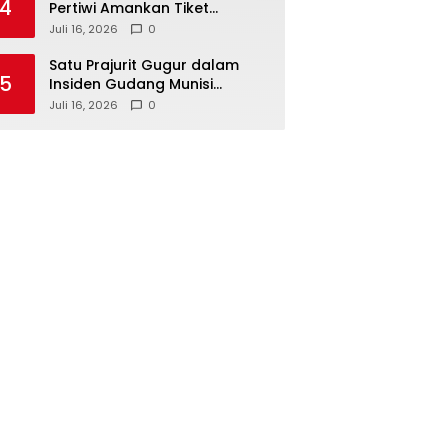
4
Pertiwi Amankan Tiket
Semifinal Piala AFF Putri 2026
Juli 16, 2026
0
Satu Prajurit Gugur dalam
5
Insiden Gudang Munisi
Madiun, TNI AD Dalami
Juli 16, 2026
0
Penyebab Ledakan