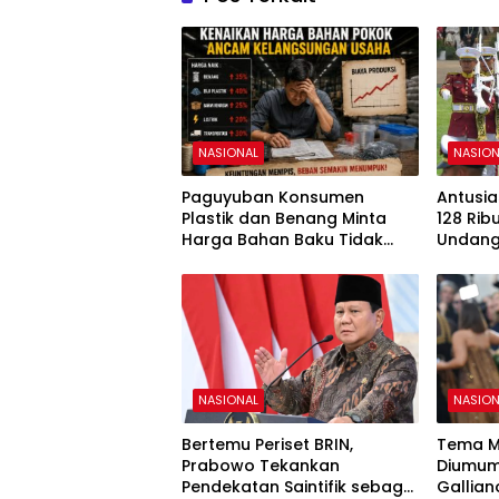
NASIONAL
NASION
Paguyuban Konsumen
Antusia
Plastik dan Benang Minta
128 Rib
Harga Bahan Baku Tidak
Undang
Naik
81 RI d
NASIONAL
NASION
Bertemu Periset BRIN,
Tema M
Prabowo Tekankan
Diumum
Pendekatan Saintifik sebagai
Gallian