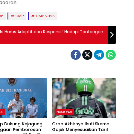
daerah.
an
UMP
UMP 2026
lri Harus Adaptif dan Responsif Hadapi Tantangan
AL
NASIONAL
ap Dukung Kejagung
Grab Akhirnya Ikuti Skema
ugaan Pemborosan
Gojek Menyesuaikan Tarif