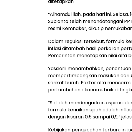
ditetapkan.
“Alhamdulillah, pada hari ini, Sela
Subianto telah menandatangani PP P
resmi Kemnaker, dikutip nemukabar.
Dalam regulasi tersebut, formula k
inflasi ditambah hasil perkalian pe
Pemerintah menetapkan nilai alfa b
Yassierli menambahkan, penentuan 
mempertimbangkan masukan dari be
serikat buruh. Faktor alfa mencermi
pertumbuhan ekonomi, baik di ting
“Setelah mendengarkan aspirasi da
formula kenaikan upah adalah infla
dengan kisaran 0,5 sampai 0,9,” jela
Kebijakan pengupahan terbaru ini j