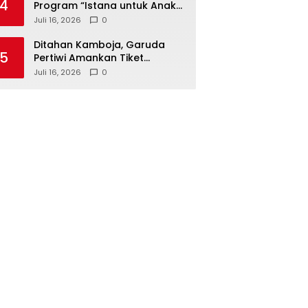
4
Program “Istana untuk Anak
Sekolah”, Kenali Sejarah
Juli 16, 2026
0
Bangsa dan Pemerintahan
Ditahan Kamboja, Garuda
5
Pertiwi Amankan Tiket
Semifinal Piala AFF Putri 2026
Juli 16, 2026
0