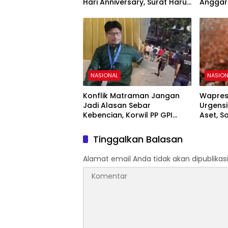
Hari Anniversary, Surat Haru
Anggara
Tuai Simpati
NASIONAL
NASION
Konflik Matraman Jangan
Wapres
Jadi Alasan Sebar
Urgens
Kebencian, Korwil PP GPI
Aset, S
Indonesia Timur Ingatkan
Pemuli
Bahaya Rasisme
Tinggalkan Balasan
Alamat email Anda tidak akan dipublikasi