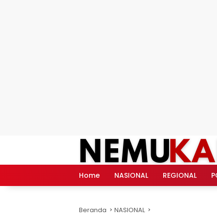
Langsung
ke
konten
Home
NASIONAL
REGIONAL
P
Beranda
NASIONAL