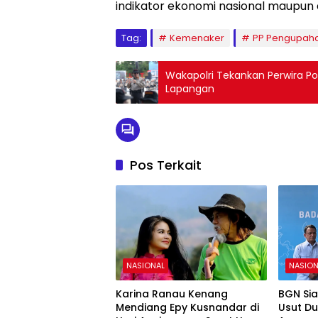
indikator ekonomi nasional maupun 
Tag:
Kemenaker
PP Pengupah
Wakapolri Tekankan Perwira Po
Lapangan
Pos Terkait
NASIONAL
NASION
Karina Ranau Kenang
BGN Si
Mendiang Epy Kusnandar di
Usut D