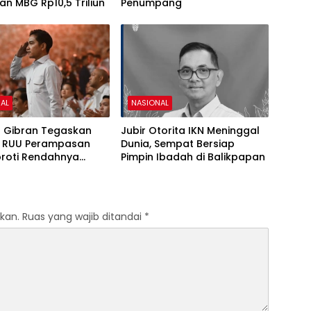
n MBG Rp10,5 Triliun
Penumpang
AL
NASIONAL
 Gibran Tegaskan
Jubir Otorita IKN Meninggal
i RUU Perampasan
Dunia, Sempat Bersiap
oroti Rendahnya
Pimpin Ibadah di Balikpapan
han Uang Negara
kan.
Ruas yang wajib ditandai
*