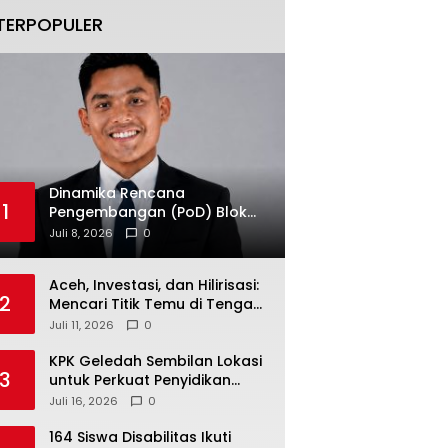
TERPOPULER
Dinamika Rencana
1
Pengembangan (PoD) Blok
Andaman: Jangan Sampai
Juli 8, 2026
0
Harapan Investasi Aceh
Tersandera
Aceh, Investasi, dan Hilirisasi:
2
Mencari Titik Temu di Tengah
Polemik Blok Andaman
Juli 11, 2026
0
KPK Geledah Sembilan Lokasi
3
untuk Perkuat Penyidikan
Dugaan Pemerasan Bupati
Juli 16, 2026
0
Sukoharjo Nonaktif
164 Siswa Disabilitas Ikuti