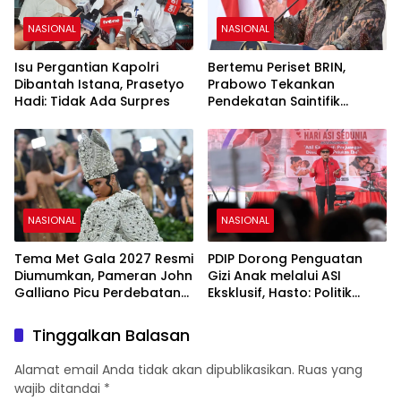
NASIONAL
NASIONAL
Isu Pergantian Kapolri
Bertemu Periset BRIN,
Dibantah Istana, Prasetyo
Prabowo Tekankan
Hadi: Tidak Ada Surpres
Pendekatan Saintifik
sebagai Fondasi Kemajuan
Bangsa
NASIONAL
NASIONAL
Tema Met Gala 2027 Resmi
PDIP Dorong Penguatan
Diumumkan, Pameran John
Gizi Anak melalui ASI
Galliano Picu Perdebatan
Eksklusif, Hasto: Politik
di Dunia Fashion
Harus Membangun
Peradaban
Tinggalkan Balasan
Alamat email Anda tidak akan dipublikasikan.
Ruas yang
wajib ditandai
*