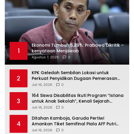
Ekonomi Tumbuh 5,29%: Prabowo Dikritik –
1
kenyataan Menjawab
Agustus 7, 2026
0
KPK Geledah Sembilan Lokasi untuk
2
Perkuat Penyidikan Dugaan Pemerasan
Bupati Sukoharjo Nonaktif
Juli 16, 2026
0
164 Siswa Disabilitas Ikuti Program “Istana
3
untuk Anak Sekolah”, Kenali Sejarah
Bangsa dan Pemerintahan
Juli 16, 2026
0
Ditahan Kamboja, Garuda Pertiwi
4
Amankan Tiket Semifinal Piala AFF Putri
2026
Juli 16, 2026
0