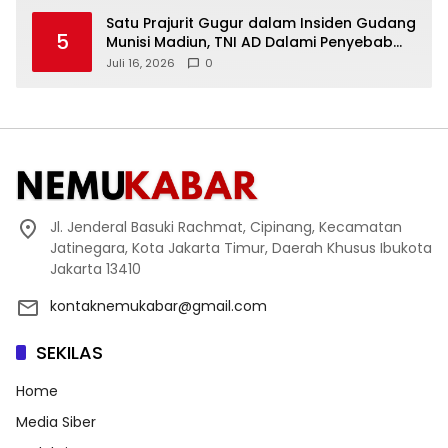
Satu Prajurit Gugur dalam Insiden Gudang
5
Munisi Madiun, TNI AD Dalami Penyebab
Ledakan
Juli 16, 2026
0
Jl. Jenderal Basuki Rachmat, Cipinang, Kecamatan
Jatinegara, Kota Jakarta Timur, Daerah Khusus Ibukota
Jakarta 13410
kontaknemukabar@gmail.com
SEKILAS
Home
Media Siber