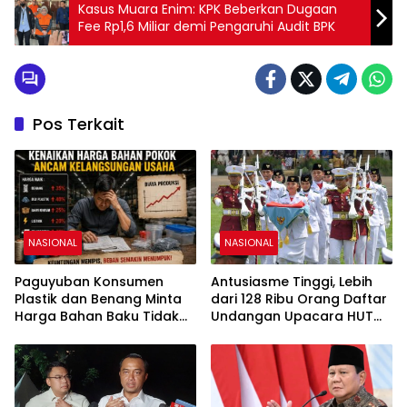
Kasus Muara Enim: KPK Beberkan Dugaan
Fee Rp1,6 Miliar demi Pengaruhi Audit BPK
Pos Terkait
NASIONAL
NASIONAL
Paguyuban Konsumen
Antusiasme Tinggi, Lebih
Plastik dan Benang Minta
dari 128 Ribu Orang Daftar
Harga Bahan Baku Tidak
Undangan Upacara HUT
Naik
Ke-81 RI di Istana Merdeka