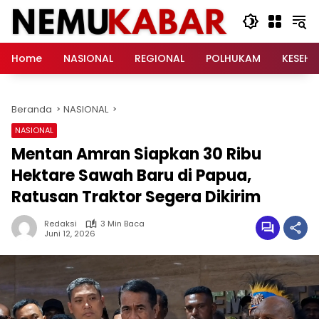
Langsung
ke
konten
Home
NASIONAL
REGIONAL
POLHUKAM
KESEH
Beranda
NASIONAL
NASIONAL
Mentan Amran Siapkan 30 Ribu
Hektare Sawah Baru di Papua,
Ratusan Traktor Segera Dikirim
Redaksi
3 Min Baca
Juni 12, 2026