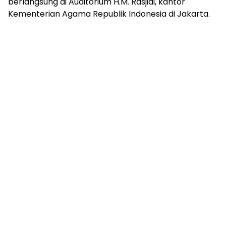
berlangsung di Auditorium H.M. Rasjidi, kantor
Kementerian Agama Republik Indonesia
di
Jakarta
.