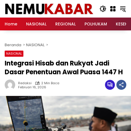
Langsung
ke
konten
Home
NASIONAL
REGIONAL
POLHUKAM
KESEH
Beranda
NASIONAL
NASIONAL
Integrasi Hisab dan Rukyat Jadi
Dasar Penentuan Awal Puasa 1447 H
Redaksi
2 Min Baca
Februari 16, 2026