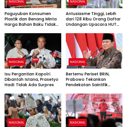
NASIONAL
NASIONAL
Paguyuban Konsumen
Antusiasme Tinggi, Lebih
Plastik dan Benang Minta
dari 128 Ribu Orang Daftar
Harga Bahan Baku Tidak
Undangan Upacara HUT
Naik
Ke-81 RI di Istana Merdeka
NASIONAL
NASIONAL
Isu Pergantian Kapolri
Bertemu Periset BRIN,
Dibantah Istana, Prasetyo
Prabowo Tekankan
Hadi: Tidak Ada Surpres
Pendekatan Saintifik
sebagai Fondasi Kemajuan
Bangsa
NASIONAL
NASIONAL