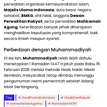
perwakilan organisasi kemasyarakatan Islam,
Majelis Ulama Indonesia
, duta besar negara
sahabat,
BMKG
, ahli falak, anggota
Dewan
Perwakilan Rakyat
, serta perwakilan
Mahkamah
Agung
. Keterlibatan banyak pihak diharapkan
menghasilkan keputusan yang komprehensif, baik
secara ilmiah maupun syariat.
Perbedaan dengan Muhammadiyah
Di sisi lain,
Muhammadiyah
telah lebih dahulu
menetapkan 1 Ramadan 1447 H jatuh pada Rabu, 18
Februari 2026 melalui metode hisab hakiki. Meski
demikian, masyarakat tetap diimbau menunggu
pengumuman resmi pemerintah setelah Sidang
Isbat berlangsung.
Tag:
AwalPuasaIndonesia
HisabDanRukyat
KementerianAgama
Ramadan1447H