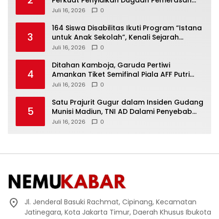
Bupati Sukoharjo Nonaktif
Juli 16, 2026
0
164 Siswa Disabilitas Ikuti Program “Istana
3
untuk Anak Sekolah”, Kenali Sejarah
Bangsa dan Pemerintahan
Juli 16, 2026
0
Ditahan Kamboja, Garuda Pertiwi
4
Amankan Tiket Semifinal Piala AFF Putri
2026
Juli 16, 2026
0
Satu Prajurit Gugur dalam Insiden Gudang
5
Munisi Madiun, TNI AD Dalami Penyebab
Ledakan
Juli 16, 2026
0
Jl. Jenderal Basuki Rachmat, Cipinang, Kecamatan
Jatinegara, Kota Jakarta Timur, Daerah Khusus Ibukota