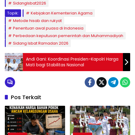
SidangIsbat2026
Topik:
Kebijakan Kementerian Agama
Metode hisab dan rukyat
Penentuan awal puasa di Indonesia
Perbedaan keputusan pemerintah dan Muhammadiyah
Sidang Isbat Ramadan 2026
Andi Gani: Koordinasi Presiden–Kapolri Harga
Mati bagi Stabilitas Nasional
Pos Terkait