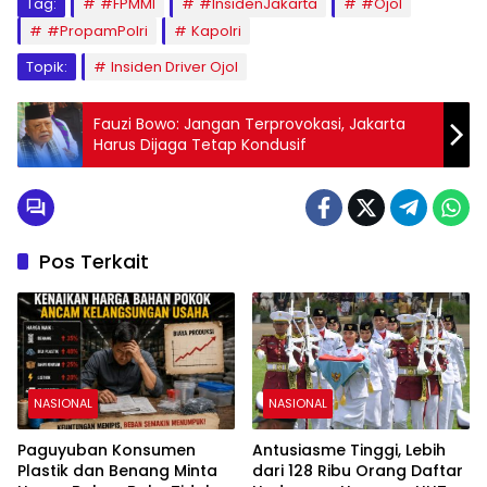
Tag:
#FPMMI
#InsidenJakarta
#Ojol
#PropamPolri
Kapolri
Topik:
Insiden Driver Ojol
Fauzi Bowo: Jangan Terprovokasi, Jakarta
Harus Dijaga Tetap Kondusif
Pos Terkait
NASIONAL
NASIONAL
Paguyuban Konsumen
Antusiasme Tinggi, Lebih
Plastik dan Benang Minta
dari 128 Ribu Orang Daftar