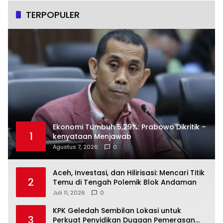
TERPOPULER
Ekonomi Tumbuh 5,29%: Prabowo Dikritik –
1
kenyataan Menjawab
Agustus 7, 2026
0
Aceh, Investasi, dan Hilirisasi: Mencari Titik
2
Temu di Tengah Polemik Blok Andaman
Juli 11, 2026
0
KPK Geledah Sembilan Lokasi untuk
3
Perkuat Penyidikan Dugaan Pemerasan