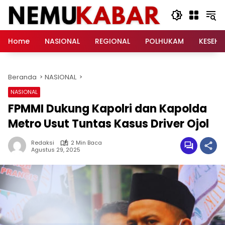
Langsung
ke
konten
Home
NASIONAL
REGIONAL
POLHUKAM
KESEH
Beranda
NASIONAL
NASIONAL
FPMMI Dukung Kapolri dan Kapolda
Metro Usut Tuntas Kasus Driver Ojol
Redaksi
2 Min Baca
Agustus 29, 2025