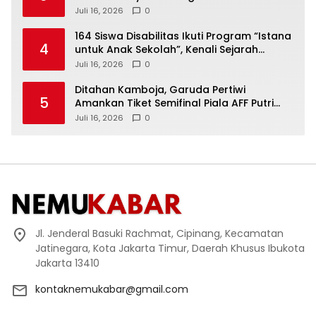
Bupati Sukoharjo Nonaktif
Juli 16, 2026
0
164 Siswa Disabilitas Ikuti Program “Istana
4
untuk Anak Sekolah”, Kenali Sejarah
Bangsa dan Pemerintahan
Juli 16, 2026
0
Ditahan Kamboja, Garuda Pertiwi
5
Amankan Tiket Semifinal Piala AFF Putri
2026
Juli 16, 2026
0
Jl. Jenderal Basuki Rachmat, Cipinang, Kecamatan
Jatinegara, Kota Jakarta Timur, Daerah Khusus Ibukota
Jakarta 13410
kontaknemukabar@gmail.com