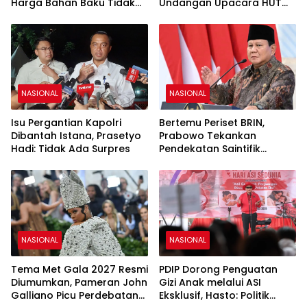
Harga Bahan Baku Tidak
Undangan Upacara HUT
Naik
Ke-81 RI di Istana Merdeka
NASIONAL
NASIONAL
Isu Pergantian Kapolri
Bertemu Periset BRIN,
Dibantah Istana, Prasetyo
Prabowo Tekankan
Hadi: Tidak Ada Surpres
Pendekatan Saintifik
sebagai Fondasi Kemajuan
Bangsa
NASIONAL
NASIONAL
Tema Met Gala 2027 Resmi
PDIP Dorong Penguatan
Diumumkan, Pameran John
Gizi Anak melalui ASI
Galliano Picu Perdebatan
Eksklusif, Hasto: Politik