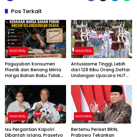
Pos Terkait
NASIONAL
NASIONAL
Paguyuban Konsumen
Antusiasme Tinggi, Lebih
Plastik dan Benang Minta
dari 128 Ribu Orang Daftar
Harga Bahan Baku Tidak
Undangan Upacara HUT
Naik
Ke-81 RI di Istana Merdeka
NASIONAL
NASIONAL
Isu Pergantian Kapolri
Bertemu Periset BRIN,
Dibantah Istana, Prasetyo
Prabowo Tekankan