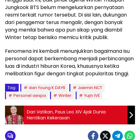
Jungkook BTS belum mengeluarkan pernyataan
resmi terkait rumor tersebut. Di sisi lain, dukungan
dari penggemar terus mengalir, dengan banyak
yang menilai bahwa apa pun sikap yang diambil
Winter tetap berisiko memicu kritik publik.
Fenomena ini kembali menunjukkan bagaimana isu
personal dapat berkembang menjadi perbincangan
luas di industri hiburan Korea, khususnya ketika
melibatkan figur dengan tingkat popularitas tinggi.
Tag:
dan Young K DAY6
Jaemin NCT
Personel aespa
Winter
Yujin IVE
Dari Vatikan, Paus Leo XIV Ajak Dunia
Hentikan Kekerasan