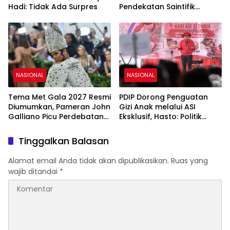
Hadi: Tidak Ada Surpres
Pendekatan Saintifik
sebagai Fondasi Kemajuan
Bangsa
NASIONAL
NASIONAL
Tema Met Gala 2027 Resmi
PDIP Dorong Penguatan
Diumumkan, Pameran John
Gizi Anak melalui ASI
Galliano Picu Perdebatan
Eksklusif, Hasto: Politik
di Dunia Fashion
Harus Membangun
Peradaban
Tinggalkan Balasan
Alamat email Anda tidak akan dipublikasikan.
Ruas yang
wajib ditandai
*