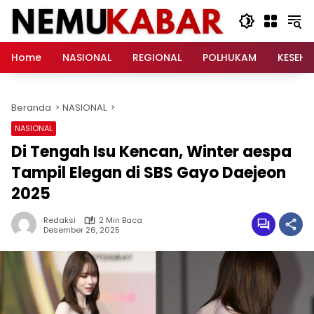
Langsung
ke
konten
Home
NASIONAL
REGIONAL
POLHUKAM
KESEH
Beranda
NASIONAL
NASIONAL
Di Tengah Isu Kencan, Winter aespa
Tampil Elegan di SBS Gayo Daejeon
2025
Redaksi
2 Min Baca
Desember 26, 2025