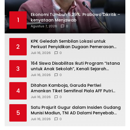
Ekonomi Tumbuh 5,29%: Prabowo Dikritik –
1
kenyataan Menjawab
Agustus 7, 2026
0
KPK Geledah Sembilan Lokasi untuk
2
Perkuat Penyidikan Dugaan Pemerasan
Bupati Sukoharjo Nonaktif
Juli 16, 2026
0
164 Siswa Disabilitas Ikuti Program “Istana
3
untuk Anak Sekolah”, Kenali Sejarah
Bangsa dan Pemerintahan
Juli 16, 2026
0
Ditahan Kamboja, Garuda Pertiwi
4
Amankan Tiket Semifinal Piala AFF Putri
2026
Juli 16, 2026
0
Satu Prajurit Gugur dalam Insiden Gudang
5
Munisi Madiun, TNI AD Dalami Penyebab
Ledakan
Juli 16, 2026
0