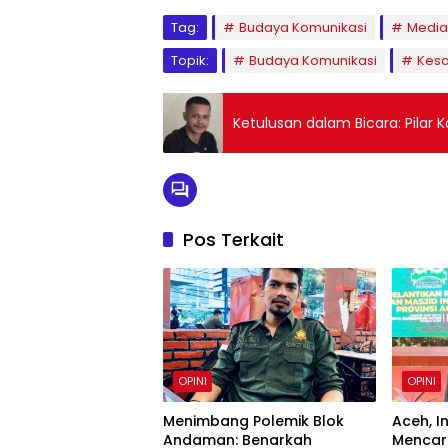
Tag:
Budaya Komunikasi
Media
Topik:
Budaya Komunikasi
Kesa
Ketulusan dalam Bicara: Pilar 
Pos Terkait
OPINI
OPINI
Menimbang Polemik Blok
Aceh, In
Andaman: Benarkah
Mencari