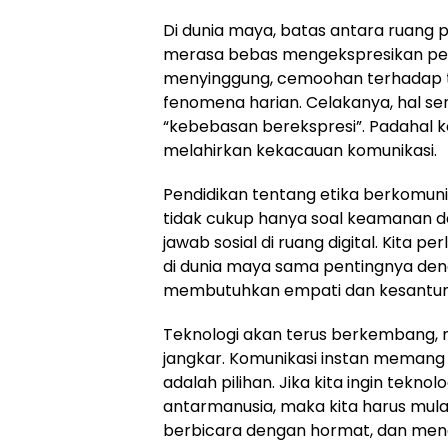
Di dunia maya, batas antara ruang p
merasa bebas mengekspresikan pen
menyinggung, cemoohan terhadap t
fenomena harian. Celakanya, hal se
“kebebasan berekspresi”. Padahal
melahirkan kekacauan komunikasi.
Pendidikan tentang etika berkomunika
tidak cukup hanya soal keamanan da
jawab sosial di ruang digital. Kita
di dunia maya sama pentingnya den
membutuhkan empati dan kesantun
Teknologi akan terus berkembang, n
jangkar. Komunikasi instan memang t
adalah pilihan. Jika kita ingin te
antarmanusia, maka kita harus mulai
berbicara dengan hormat, dan men