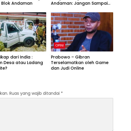
k Blok Andaman
Andaman: Jangan Sampai
Harapan Investasi Aceh
Tersandera
OPINI
kap dari India :
Prabowo – Gibran
m Desa atau Ladang
Terselamatkan oleh Game
lite?
dan Judi Online
kan.
Ruas yang wajib ditandai
*