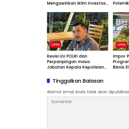
Mengawinkan Iklim Investasi
Polemi
dan Kedaulatan Daerah
Sebagai Jalan Tengah?
OPINI
OPINI
Revisi UU POLRI dan
Impor Pi
Perpanjangan masa
Progra
Jabatan Kepala Kepolisian
Bisnis E
Perlu Diapresiasi !
Tinggalkan Balasan
Alamat email Anda tidak akan dipublikasi