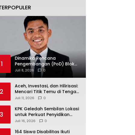
TERPOPULER
Dinamika Rencana
1
Pengembangan (PoD) Blok
Andaman: Jangan Sampai
Juli 8, 2026
0
Harapan Investasi Aceh
Tersandera
Aceh, Investasi, dan Hilirisasi:
2
Mencari Titik Temu di Tengah
Polemik Blok Andaman
Juli 11, 2026
0
KPK Geledah Sembilan Lokasi
3
untuk Perkuat Penyidikan
Dugaan Pemerasan Bupati
Juli 16, 2026
0
Sukoharjo Nonaktif
164 Siswa Disabilitas Ikuti