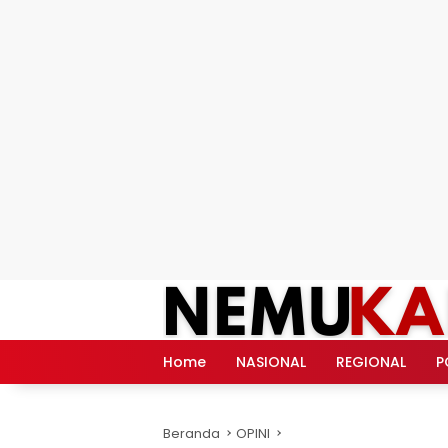
Langsung
ke
konten
Home
NASIONAL
REGIONAL
P
Beranda
OPINI