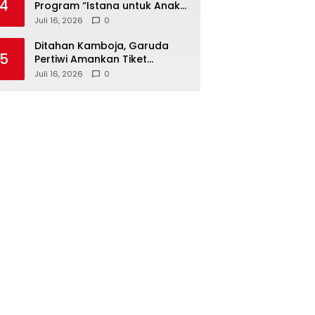
4
Program “Istana untuk Anak
Sekolah”, Kenali Sejarah
Juli 16, 2026
0
Bangsa dan Pemerintahan
Ditahan Kamboja, Garuda
5
Pertiwi Amankan Tiket
Semifinal Piala AFF Putri 2026
Juli 16, 2026
0