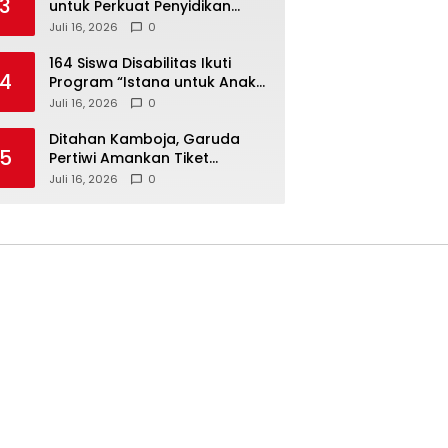
3
untuk Perkuat Penyidikan
Dugaan Pemerasan Bupati
Juli 16, 2026
0
Sukoharjo Nonaktif
164 Siswa Disabilitas Ikuti
4
Program “Istana untuk Anak
Sekolah”, Kenali Sejarah
Juli 16, 2026
0
Bangsa dan Pemerintahan
Ditahan Kamboja, Garuda
5
Pertiwi Amankan Tiket
Semifinal Piala AFF Putri 2026
Juli 16, 2026
0