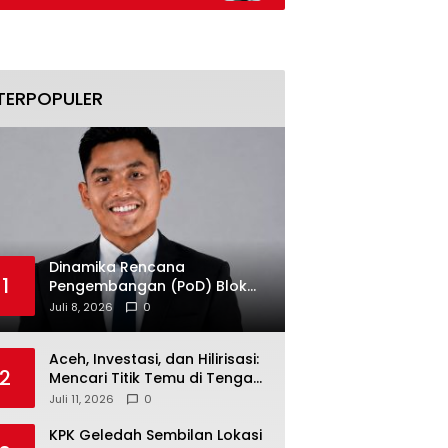
Transaksi Money Changer Didala
TERPOPULER
Dinamika Rencana
1
Pengembangan (PoD) Blok
Andaman: Jangan Sampai
Juli 8, 2026
0
Harapan Investasi Aceh
Tersandera
Aceh, Investasi, dan Hilirisasi:
2
Mencari Titik Temu di Tengah
Polemik Blok Andaman
Juli 11, 2026
0
KPK Geledah Sembilan Lokasi