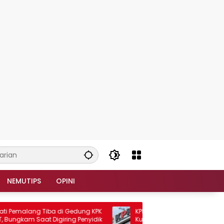
NEMUTIPS
OPINI
Pemalang Tiba di Gedung KPK
KPK Perluas Penyidikan Kasus Bupa
ngkam Saat Digiring Penyidik
Kuansing, Mobil Mewah hingga