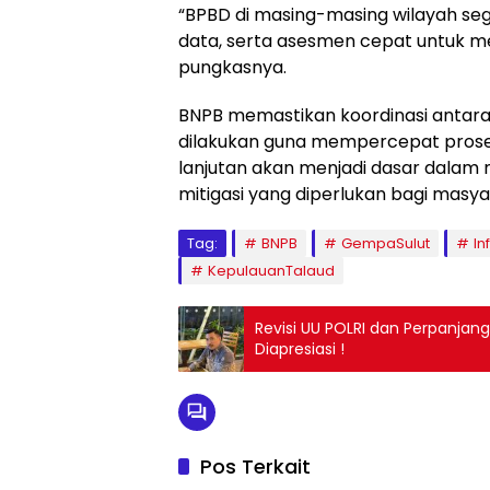
“BPBD di masing-masing wilayah s
data, serta asesmen cepat untuk m
pungkasnya.
BNPB memastikan koordinasi antara 
dilakukan guna mempercepat pros
lanjutan akan menjadi dasar dalam
mitigasi yang diperlukan bagi masy
Tag:
BNPB
GempaSulut
I
KepulauanTalaud
Revisi UU POLRI dan Perpanjan
Diapresiasi !
Pos Terkait