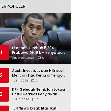
TERPOPULER
Ekonomi Tumbuh 5,29%:
1
Prabowo Dikritik – kenyataan
Menjawab
Agustus 7, 2026
0
Aceh, Investasi, dan Hilirisasi:
2
Mencari Titik Temu di Tengah
Polemik Blok Andaman
Juli 11, 2026
0
KPK Geledah Sembilan Lokasi
3
untuk Perkuat Penyidikan
Dugaan Pemerasan Bupati
Juli 16, 2026
0
Sukoharjo Nonaktif
164 Siswa Disabilitas Ikuti