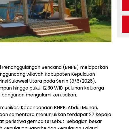
.
l Penanggulangan Bencana (BNPB) melaporkan
gguncang wilayah Kabupaten Kepulauan
insi Sulawesi Utara pada Senin (8/6/2026).
mpun hingga pukul 12.30 WIB, puluhan keluarga
h bangunan mengalami kerusakan.
omunikasi Kebencanaan BNPB, Abdul Muhari,
aan sementara menunjukkan terdapat 27 kepala
at peristiwa gempa tersebut. Sebagian besar
h Kepulauan Sangihe dan Kepulauan Talaud.