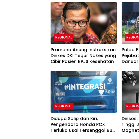
REGIONAL
REGION
Pramono Anung Instruksikan
Polda B
Dinkes DKI Tegur Nakes yang
Pejabat
Cibir Pasien BPJS Kesehatan
Danuard
Kapolre
REGIONAL
REGION
Diduga Salip dari Kiri,
Dinsos:
Pengendara Honda PCX
Tinggi
Terluka usai Tersenggol Bus
Magnet
TransJakarta
Pengam