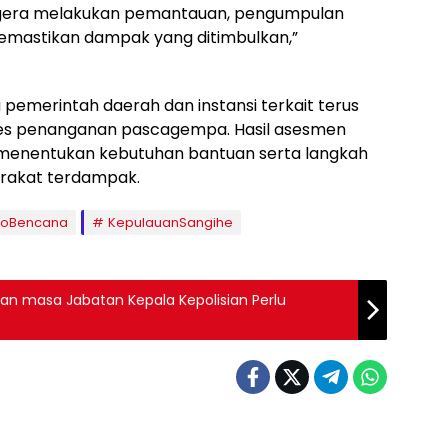
egera melakukan pemantauan, pengumpulan
emastikan dampak yang ditimbulkan,”
pemerintah daerah dan instansi terkait terus
es penanganan pascagempa. Hasil asesmen
 menentukan kebutuhan bantuan serta langkah
arakat terdampak.
nfoBencana
KepulauanSangihe
gan masa Jabatan Kepala Kepolisian Perlu