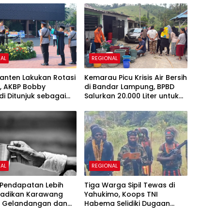
AL
REGIONAL
anten Lakukan Rotasi
Kemarau Picu Krisis Air Bersih
, AKBP Bobby
di Bandar Lampung, BPBD
i Ditunjuk sebagai
Salurkan 20.000 Liter untuk
s Cilegon
Ratusan KK
AL
REGIONAL
 Pendapatan Lebih
Tiga Warga Sipil Tewas di
 Jadikan Karawang
Yahukimo, Koops TNI
 Gelandangan dan
Habema Selidiki Dugaan
en dari Luar Daerah
Keterlibatan OPM