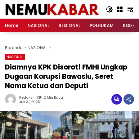
Langsung
ke
konten
Home
NASIONAL
REGIONAL
POLHUKAM
KESEH
Beranda
NASIONAL
NASIONAL
Diamnya KPK Disorot! FMHI Ungkap
Dugaan Korupsi Bawaslu, Seret
Nama Ketua dan Deputi
Redaksi
2 Min Baca
Juli 31, 2025