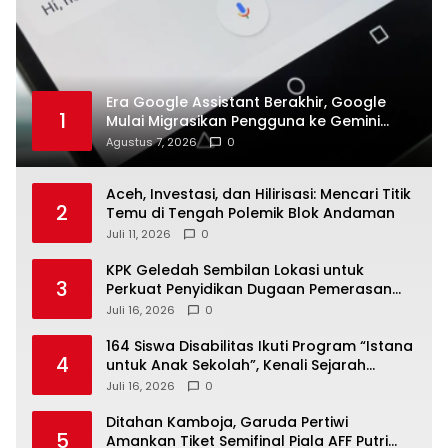
Era Google Assistant Berakhir, Google
1
Mulai Migrasikan Pengguna ke Gemini
Secara Bertahap
Agustus 7, 2026
0
Aceh, Investasi, dan Hilirisasi: Mencari Titik
2
Temu di Tengah Polemik Blok Andaman
Juli 11, 2026
0
KPK Geledah Sembilan Lokasi untuk
3
Perkuat Penyidikan Dugaan Pemerasan
Bupati Sukoharjo Nonaktif
Juli 16, 2026
0
164 Siswa Disabilitas Ikuti Program “Istana
4
untuk Anak Sekolah”, Kenali Sejarah
Bangsa dan Pemerintahan
Juli 16, 2026
0
Ditahan Kamboja, Garuda Pertiwi
5
Amankan Tiket Semifinal Piala AFF Putri