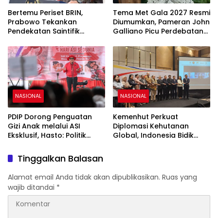
Bertemu Periset BRIN,
Tema Met Gala 2027 Resmi
Prabowo Tekankan
Diumumkan, Pameran John
Pendekatan Saintifik
Galliano Picu Perdebatan
sebagai Fondasi Kemajuan
di Dunia Fashion
Bangsa
NASIONAL
NASIONAL
PDIP Dorong Penguatan
Kemenhut Perkuat
Gizi Anak melalui ASI
Diplomasi Kehutanan
Eksklusif, Hasto: Politik
Global, Indonesia Bidik
Harus Membangun
Peran Strategis di Forum
Peradaban
Internasional
Tinggalkan Balasan
Alamat email Anda tidak akan dipublikasikan.
Ruas yang
wajib ditandai
*