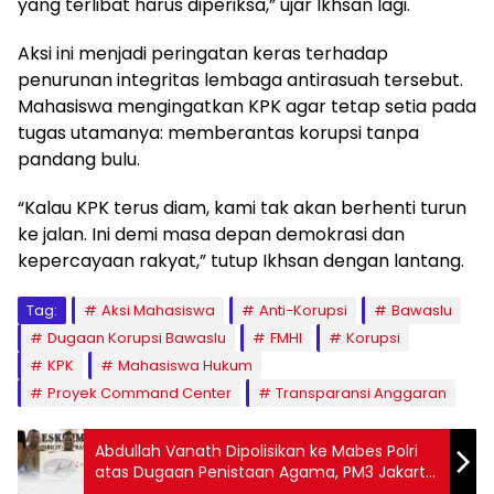
yang terlibat harus diperiksa,” ujar Ikhsan lagi.
Aksi ini menjadi peringatan keras terhadap
penurunan integritas lembaga antirasuah tersebut.
Mahasiswa mengingatkan KPK agar tetap setia pada
tugas utamanya: memberantas korupsi tanpa
pandang bulu.
“Kalau KPK terus diam, kami tak akan berhenti turun
ke jalan. Ini demi masa depan demokrasi dan
kepercayaan rakyat,” tutup Ikhsan dengan lantang.
Tag:
Aksi Mahasiswa
Anti-Korupsi
Bawaslu
Dugaan Korupsi Bawaslu
FMHI
Korupsi
KPK
Mahasiswa Hukum
Proyek Command Center
Transparansi Anggaran
Abdullah Vanath Dipolisikan ke Mabes Polri
atas Dugaan Penistaan Agama, PM3 Jakarta
Desak Proses Hukum Tegas