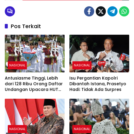
Pos Terkait
NASIONAL
NASIONAL
Antusiasme Tinggi, Lebih
Isu Pergantian Kapolri
dari 128 Ribu Orang Daftar
Dibantah Istana, Prasetyo
Undangan Upacara HUT
Hadi: Tidak Ada Surpres
Ke-81 RI di Istana Merdeka
NASIONAL
NASIONAL