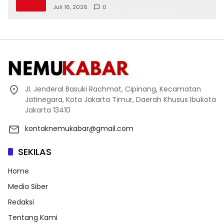
2026
Juli 16, 2026
0
Jl. Jenderal Basuki Rachmat, Cipinang, Kecamatan
Jatinegara, Kota Jakarta Timur, Daerah Khusus Ibukota
Jakarta 13410
kontaknemukabar@gmail.com
SEKILAS
Home
Media Siber
Redaksi
Tentang Kami