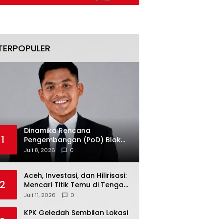
Aset Ditelusuri
TERPOPULER
Dinamika Rencana
1
Pengembangan (PoD) Blok
Andaman: Jangan Sampai
Juli 8, 2026
0
Harapan Investasi Aceh
Tersandera
Aceh, Investasi, dan Hilirisasi:
2
Mencari Titik Temu di Tengah
Polemik Blok Andaman
Juli 11, 2026
0
KPK Geledah Sembilan Lokasi