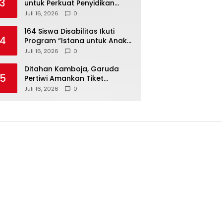
3
untuk Perkuat Penyidikan
Dugaan Pemerasan Bupati
Juli 16, 2026
0
Sukoharjo Nonaktif
164 Siswa Disabilitas Ikuti
4
Program “Istana untuk Anak
Sekolah”, Kenali Sejarah
Juli 16, 2026
0
Bangsa dan Pemerintahan
Ditahan Kamboja, Garuda
5
Pertiwi Amankan Tiket
Semifinal Piala AFF Putri 2026
Juli 16, 2026
0