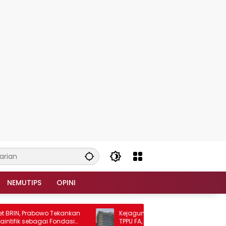
NEMUTIPS
OPINI
N, Prabowo Tekankan
Kejagung Intensifkan Penyidikan Dugaan
k sebagai Fondasi
TPPU FA, Sembilan Saksi Diperiksa dan