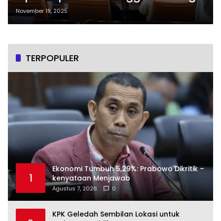
Pertahanan
November 19, 2025
TERPOPULER
Ekonomi Tumbuh 5,29%: Prabowo Dikritik –
1
kenyataan Menjawab
Agustus 7, 2026
0
KPK Geledah Sembilan Lokasi untuk