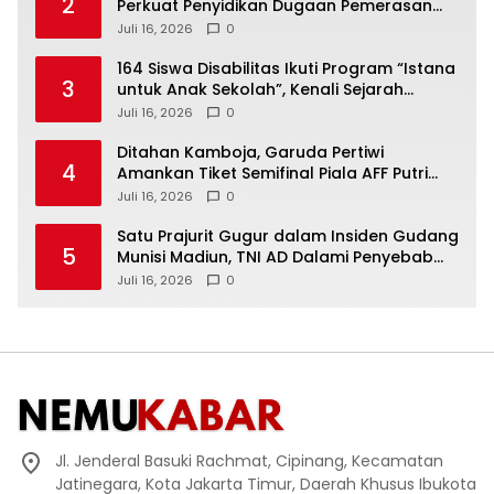
2
Perkuat Penyidikan Dugaan Pemerasan
Bupati Sukoharjo Nonaktif
Juli 16, 2026
0
164 Siswa Disabilitas Ikuti Program “Istana
3
untuk Anak Sekolah”, Kenali Sejarah
Bangsa dan Pemerintahan
Juli 16, 2026
0
Ditahan Kamboja, Garuda Pertiwi
4
Amankan Tiket Semifinal Piala AFF Putri
2026
Juli 16, 2026
0
Satu Prajurit Gugur dalam Insiden Gudang
5
Munisi Madiun, TNI AD Dalami Penyebab
Ledakan
Juli 16, 2026
0
Jl. Jenderal Basuki Rachmat, Cipinang, Kecamatan
Jatinegara, Kota Jakarta Timur, Daerah Khusus Ibukota