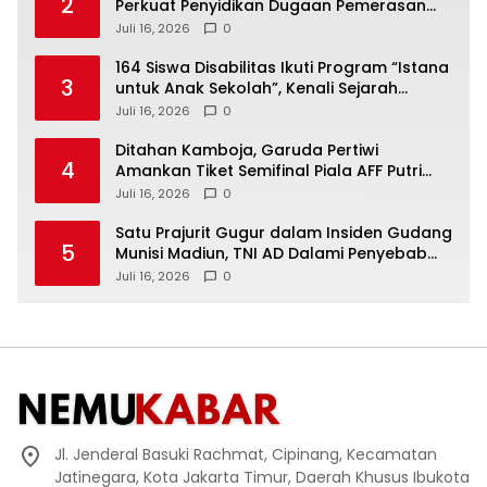
2
Perkuat Penyidikan Dugaan Pemerasan
Bupati Sukoharjo Nonaktif
Juli 16, 2026
0
164 Siswa Disabilitas Ikuti Program “Istana
3
untuk Anak Sekolah”, Kenali Sejarah
Bangsa dan Pemerintahan
Juli 16, 2026
0
Ditahan Kamboja, Garuda Pertiwi
4
Amankan Tiket Semifinal Piala AFF Putri
2026
Juli 16, 2026
0
Satu Prajurit Gugur dalam Insiden Gudang
5
Munisi Madiun, TNI AD Dalami Penyebab
Ledakan
Juli 16, 2026
0
Jl. Jenderal Basuki Rachmat, Cipinang, Kecamatan
Jatinegara, Kota Jakarta Timur, Daerah Khusus Ibukota