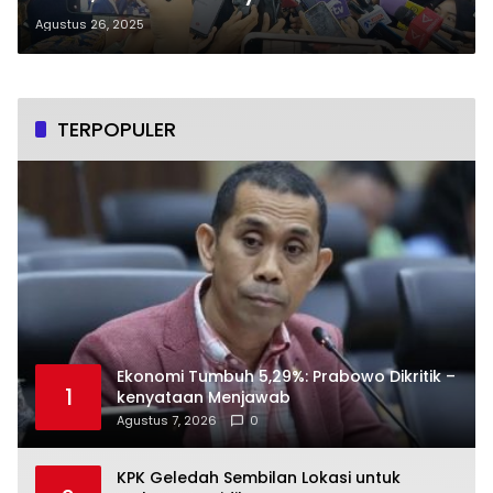
2024–Oktober 2025
Agustus 26, 2025
TERPOPULER
Ekonomi Tumbuh 5,29%: Prabowo Dikritik –
1
kenyataan Menjawab
Agustus 7, 2026
0
KPK Geledah Sembilan Lokasi untuk