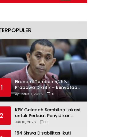
Naik
TERPOPULER
Ekonomi Tumbuh 5,29%:
1
Prabowo Dikritik – kenyataan
Menjawab
Agustus 7, 2026
0
KPK Geledah Sembilan Lokasi
2
untuk Perkuat Penyidikan
Dugaan Pemerasan Bupati
Juli 16, 2026
0
Sukoharjo Nonaktif
164 Siswa Disabilitas Ikuti