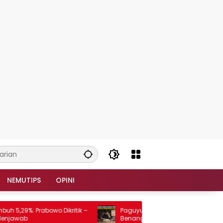
NEMUTIPS
OPINI
9%: Prabowo Dikritik –
Paguyuban Konsumen Plastik dan
wab
Benang Minta Harga Bahan Baku Tidak