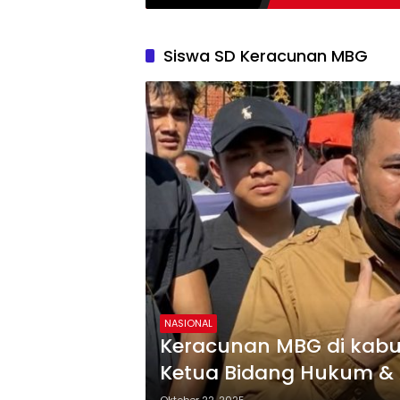
Siswa SD Keracunan MBG
NASIONAL
Keracunan MBG di kabu
Ketua Bidang Hukum & 
tuntas