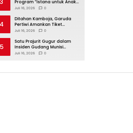
3
Program “Istana untuk Anak
Sekolah”, Kenali Sejarah
Juli 16, 2026
0
Bangsa dan Pemerintahan
Ditahan Kamboja, Garuda
4
Pertiwi Amankan Tiket
Semifinal Piala AFF Putri 2026
Juli 16, 2026
0
Satu Prajurit Gugur dalam
5
Insiden Gudang Munisi
Madiun, TNI AD Dalami
Juli 16, 2026
0
Penyebab Ledakan