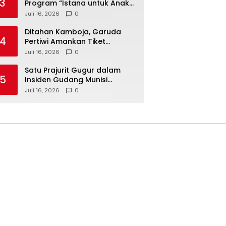
3
Program “Istana untuk Anak
Sekolah”, Kenali Sejarah
Juli 16, 2026
0
Bangsa dan Pemerintahan
Ditahan Kamboja, Garuda
4
Pertiwi Amankan Tiket
Semifinal Piala AFF Putri 2026
Juli 16, 2026
0
Satu Prajurit Gugur dalam
5
Insiden Gudang Munisi
Madiun, TNI AD Dalami
Juli 16, 2026
0
Penyebab Ledakan