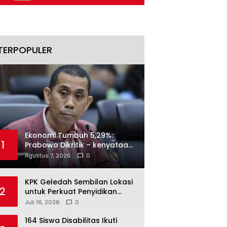
Naik
Secara Bertah
TERPOPULER
Ekonomi Tumbuh 5,29%:
1
Prabowo Dikritik – kenyataan
Menjawab
Agustus 7, 2026
0
KPK Geledah Sembilan Lokasi
2
untuk Perkuat Penyidikan
Dugaan Pemerasan Bupati
Juli 16, 2026
0
Sukoharjo Nonaktif
164 Siswa Disabilitas Ikuti