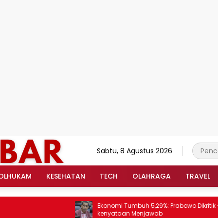
Sabtu, 8 Agustus 2026
OLHUKAM
KESEHATAN
TECH
OLAHRAGA
TRAVEL
Ekonomi Tumbuh 5,29%: Prabowo Dikritik –
kenyataan Menjawab