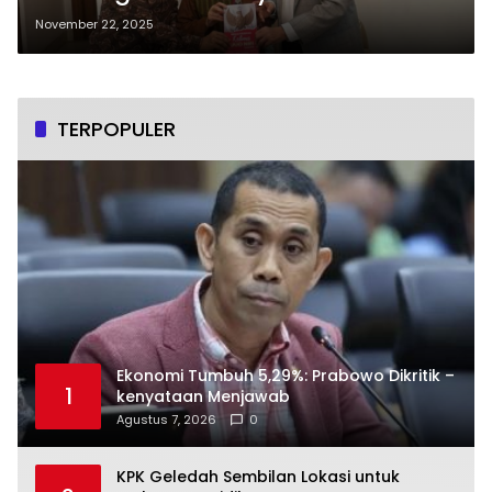
Agenda Sistemik Bersama
November 22, 2025
Megawati
TERPOPULER
Ekonomi Tumbuh 5,29%: Prabowo Dikritik –
1
kenyataan Menjawab
Agustus 7, 2026
0
KPK Geledah Sembilan Lokasi untuk