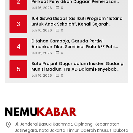
2
Perkuat Penyidikan Dugaan Pemerasan
Bupati Sukoharjo Nonaktif
Juli 16, 2026
0
164 Siswa Disabilitas Ikuti Program “Istana
3
untuk Anak Sekolah”, Kenali Sejarah
Bangsa dan Pemerintahan
Juli 16, 2026
0
Ditahan Kamboja, Garuda Pertiwi
4
Amankan Tiket Semifinal Piala AFF Putri
2026
Juli 16, 2026
0
Satu Prajurit Gugur dalam Insiden Gudang
5
Munisi Madiun, TNI AD Dalami Penyebab
Ledakan
Juli 16, 2026
0
Jl. Jenderal Basuki Rachmat, Cipinang, Kecamatan
Jatinegara, Kota Jakarta Timur, Daerah Khusus Ibukota